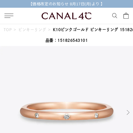
【価格改定のお知らせ 8月17日(月)より 】
TOP
ピンキーリング
K10ピンクゴールド ピンキーリング 151826
キーワードで検索する
品番：151826543101
人気検索キーワード
#summer
#ダイヤモンド ネックレス
#くまのプーさん
#ペア
#エタニティ
ブランド
Canal４℃
カテゴリー
すべてのジュエリー