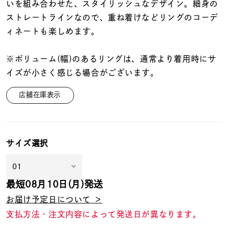
着用シーン
いを組み合わせた、スタイリッシュなデザイン。細身の
ストレートラインなので、重ね着けなどリングのコーデ
ィネートも楽しめます。
コレクション
※ボリューム(幅)のあるリングは、通常より着用時にサ
レディース
イズが小さく感じる場合がございます。
～
リングサイズ
店舗在庫表示
メンズ
～
リングサイズ
サイズ選択
価格
¥0
¥400,
最短
08月10日(月)
発送
お届け予定日について ＞
在庫
在庫ありのみ
すべて表示
支払方法・注文内容によって発送日が異なります。