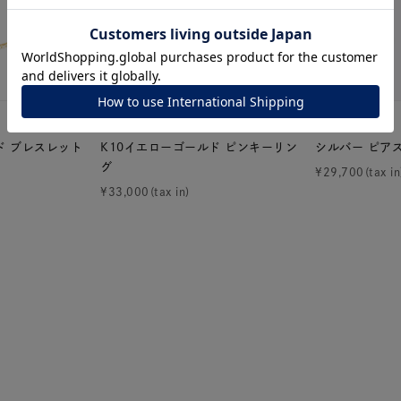
ナ
K18
K10
K7
ゴールド
シルバー
ステ
４℃
CANAL ４℃
ーカラー
ピンクカラー
ホワイトカラー
トリプルカラー
ド ブレスレット
K10イエローゴールド ピンキーリン
シルバー ピア
グ
¥
29,700
誕生石
2月の誕生石
3月の誕生石
4月の誕生石
5月
¥
33,000
誕生石
8月の誕生石
9月の誕生石
10月の誕生石
11
リセット
絞り込んで検索する
ハート
一粒
三石
パヴェ
ライン
馬蹄
ダブルループ
星座
イニシャル
リボン
その他
ホワイト
ピンク
パープル
ブルー
グリーン
マルチカラー