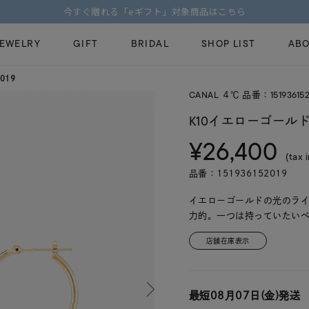
【価格改定のお知らせ 8月17日(月)より 】
JEWELRY
GIFT
BRIDAL
SHOP LIST
ABO
019
CANAL ４℃ 品番：151936152
ピンキーリング
ピアス
Fashion Jewelry
Brid
K10イエローゴールド
ペアネックレス
ペアリング
¥26,400
プレゼントガイド
永久
(tax 
新着商品
限定ジュエリ
ジュエリーケア
ブラ
品番：151936152019
ーチ
アジャスター
ブライダルリ
法人のお客様
ブラ
イエローゴールドの光のラ
力的。一つは持っていたい
店舗在庫表示
最短
08月07日(金)
発送