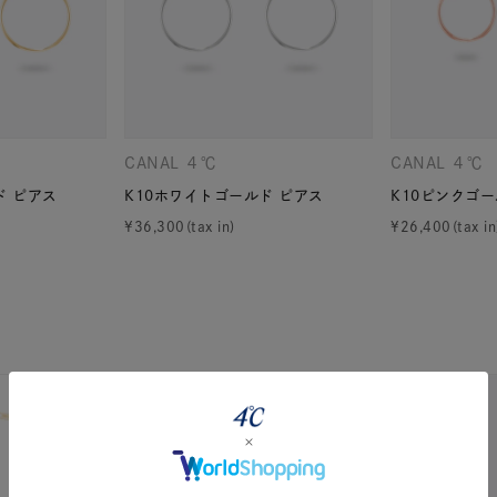
CANAL ４℃
CANAL ４℃
ド ピアス
K10ホワイトゴールド ピアス
K10ピンクゴー
¥
36,300
¥
26,400
#eギフト
#ハーフエタニティリング
#刻印可
#メンズ ネックレ