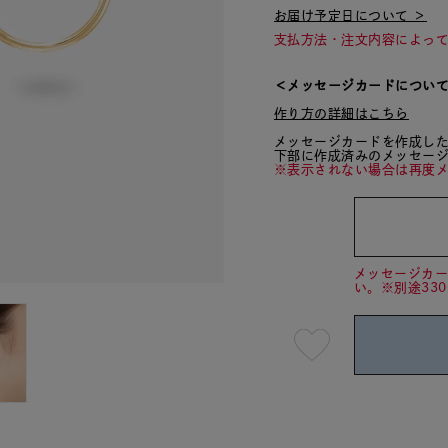
お届け予定日について ＞
支払方法・注文内容によっ
＜メッセージカードについ
作り方の詳細はこちら
メッセージカードを作成し
下部に作成済みのメッセー
※表示されない場合は再度
メッセージカ
い。※別途33
最
短
08
月
07
日
(金)
発
送