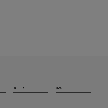
シンプル
ユニセックス
結婚式
推し活
レクション
ストーン
価格
0