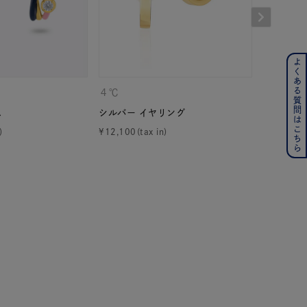
よくある質問はこちら
ンレス
４℃
４℃
その他
ス
シルバー イヤリング
K10イエ
¥
12,100
¥
46,200
の誕生石
6月の誕生石
月の誕生石
12月の誕生石
ムーン
フラワー
イエロー
ブラウン