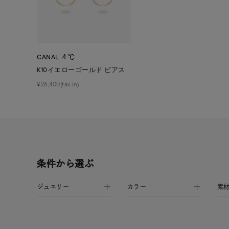
ファッションテイスト
フェミ
着用シーン
オフィ
CANAL ４℃
K10イエローゴールド ピアス
耳周り
コレクション
¥26,400(tax in)
公式オ
レディース
リングサイズ
メンズ
条件から選ぶ
リングサイズ
ジュエリー
カラー
素
価格
¥0