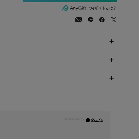
00
(tax
のeギフトとは？
in)