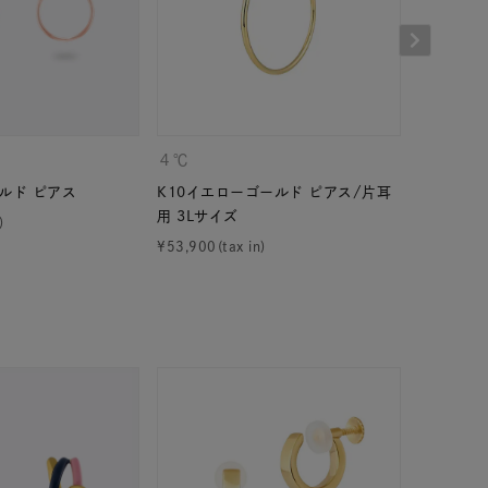
４℃
４℃
ルド ピアス
K10イエローゴールド ピアス/片耳
K10イエ
キーワードで検索する
用 3Lサイズ
用 Lサイ
¥
53,900
¥
30,800
ス