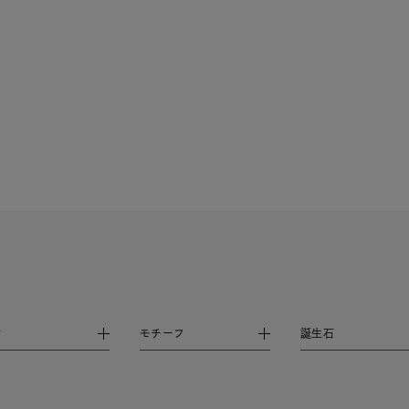
ニン
エレガント
カジュアル
フォーマル
モード
ス
ご褒美
記念日
誕生日
気分転換
デート
ジュエリー
腕周りジュエリー
ペアジュエリー
ベストセ
ンラインショップ限定
～
～
材
モチーフ
誕生石
¥400,00