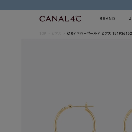
BRAND
TOP
ピアス
K10イエローゴールド ピアス 151936152
ネックレス
リング
Online Shop
イヤーカフ
ブレスレット
ショッピングガイド
時計
誕生石
よくあるご質問
すべてのジュエリー
ジュエリーポ