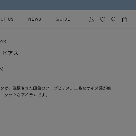
UT US
NEWS
GUIDE
カートに商品がありません。
019
イヤリング
al Jewelry
 ピアス
ペアブレスレット
保証
in)
ー
ベストセラー
イダルサービス
ングはこちら
イダルリングの選び方
インが、洗練された印象のフープピアス。上品なサイズ感が魅
ベーシックなアイテムです。