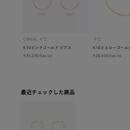
カテゴリー
素材
プラチ
CANAL ４℃
４℃
カラー
イエロ
K10ピンクゴールド ピアス
K10イエローゴール
¥
35,200
¥
28,600
1月の
誕生石
7月の
しずく
モチーフ
最近チェックした商品
クロス
クリア
石の色
レッド