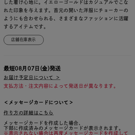
着用シーン
した着け心地に。イエローゴールドはカジュアルでこな
れた印象を与えます。首元の開いた洋服にチョーカーの
ようにも合わせられる、さまざまなファッションに活躍
コレクション
するアイテムです。
店舗在庫表示
レディース
～
リングサイズ
最短
08月07日(金)
発送
メンズ
～
お届け予定日について ＞
リングサイズ
支払方法・注文内容によって発送日が異なります。
価格
¥0
¥400,
＜メッセージカードについて＞
作り方の詳細はこちら
メッセージカードを作成した場合、
在庫
在庫ありのみ
すべて表示
下部に作成済みのメッセージカードが表示されます。
※表示されない場合は再度メッセージカードを作成して