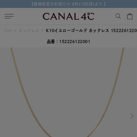
【価格改定のお知らせ 8月17日(月)より 】
TOP
ネックレス
K10イエローゴールド ネックレス 1522261220
キーワードで検索する
品番：152226122001
人気検索キーワード
#ペア
#eギフト
#ハーフエタニティリング
#刻印可
#メンズ ネックレス
ブランド
Canal４℃
カテゴリー
ネックレスチェーン