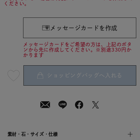
ください。
メッセージカードを作成
メッセージカードをご希望の方は、上記のボタ
ンから先に作成してください。※別途330円か
かります
ショッピングバッグへ入れる
最
短
08
月
07
日
(金)
発
送
¥22,000
(tax
in)
素材・石・サイズ・仕様