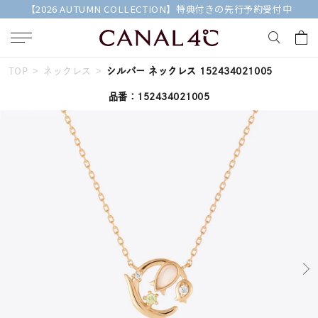
【2026 AUTUMN COLLECTION】特典付きの先行予約受付中
TOP
ネックレス
シルバー ネックレス 152434021005
キーワードで検索する
品番：152434021005
人気検索キーワード
#summer
#ダイヤモンド ネックレス
#くまのプーさん
#ペア
#エタニティ
ブランド
Canal４℃
カテゴリー
すべてのジュエリー