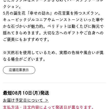
したカラフルなストーンがきらめくバースフラワーコレ
着用シーン
クション。
5月の誕生花「幸せの訪れ」の花言葉を持つスズラン。
コレクション
キュービックジルコニアやムーンストーンといった華や
かな石づかいが魅力的。ペリドットは動くたびに胸元で
レディース
揺れてきらめきます。大切な方へのギフトやご自身への
～
リングサイズ
ご褒美にもおすすめです。
※天然石を使用しているため、実際の色味や風合いが異
メンズ
なる場合がございます。
～
リングサイズ
店舗在庫表示
価格
¥0
¥400,
最短
08月10日(月)
発送
在庫
在庫ありのみ
すべて表示
お届け予定日について ＞
支払方法・注文内容によって発送日が異なります。