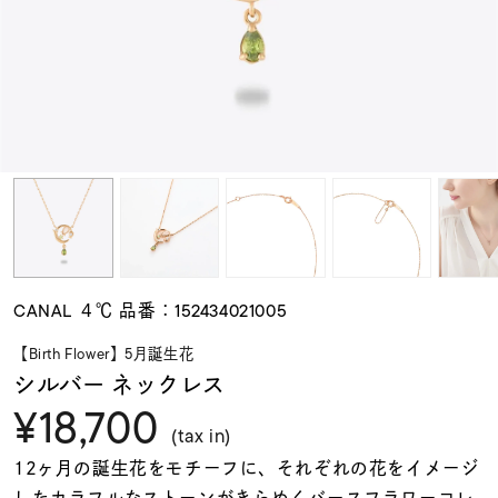
素材
カラー
誕生石
モチーフ
CANAL ４℃ 品番：152434021005
石の色
【Birth Flower】5月誕生花
シルバー ネックレス
¥18,700
ファッションテイス
ト
(tax in)
12ヶ月の誕生花をモチーフに、それぞれの花をイメージ