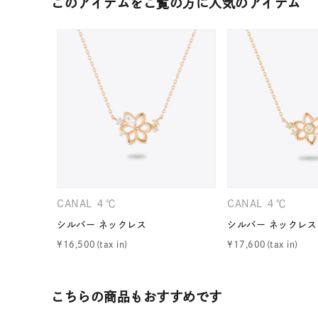
このアイテムをご覧の方に人気のアイテム
カテゴリー
素材
プラチ
カラー
イエロ
1月の
誕生石
7月の
CANAL ４℃
CANAL ４℃
しずく
モチーフ
シルバー ネックレス
シルバー ネックレス
クロス
¥
16,500
¥
17,600
クリア
石の色
レッド
こちらの商品もおすすめです