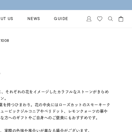
UT US
NEWS
GUIDE
カートに商品がありません。
1008
イヤリング
al Jewelry
ペアブレスレット
保証
ー
ベストセラー
イダルサービス
)
ングはこちら
イダルリングの選び方
に、それぞれの花をイメージしたカラフルなストーンがきらめ
ョン。
葉を持つひまわり。花の中央にはローズカットのスモーキーク
キュービックジルコニアやペリドット、レモンクォーツの華や
切な方へのギフトやご自身へのご褒美にもおすすめです。
め、実際の色味や風合いが異なる場合がございます。