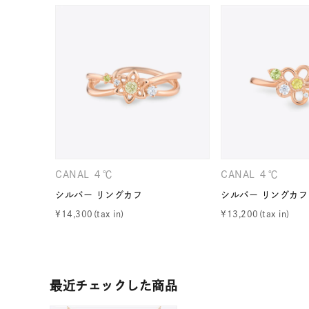
ファッションテイスト
フェミ
着用シーン
オフィ
耳周り
コレクション
公式オ
レディース
リングサイズ
CANAL ４℃
CANAL ４℃
シルバー リングカフ
シルバー リングカフ
メンズ
¥
14,300
¥
13,200
リングサイズ
価格
¥0
最近チェックした商品