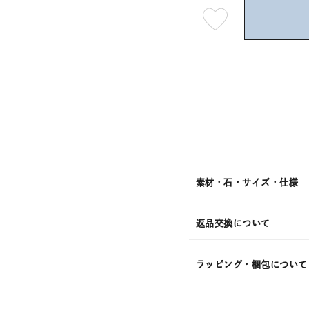
最
短
08
月
08
日
(土)
発
送
¥17,6
素材・石・サイズ・仕様
返品交換について
ラッピング・梱包について