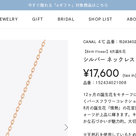
今すぐ贈れる「eギフト」対象商品はこちら
JEWELRY
GIFT
BRIDAL
SHOP LIST
ABO
CANAL ４℃ 品番：15243402
ピンキーリング
ピアス
Fashion Jewelry
Brid
【Birth Flower】8月誕生花
ペアネックレス
ペアリング
シルバー ネックレス
プレゼントガイド
永久
¥17,600
新着商品
限定ジュエリ
ジュエリーケア
ブラ
(tax in
ーチ
アジャスター
ブライダルリ
品番：152434021008
法人のお客様
ブラ
12ヶ月の誕生花をモチーフ
くバースフラワーコレクシ
8月の誕生花「情熱」の花言
ォーツが上品に輝きます。
かな石づかいが魅力的。大
※天然石を使用しているた