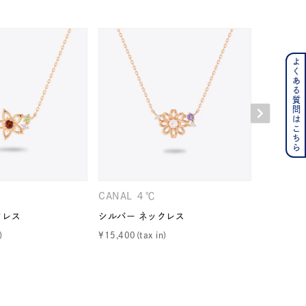
よくある質問はこちら
ンレス
その他
の誕生石
6月の誕生石
月の誕生石
12月の誕生石
CANAL ４℃
CANAL 
ムーン
フラワー
クレス
シルバー ネックレス
シルバー 
¥
15,400
¥
16,500
イエロー
ブラウン