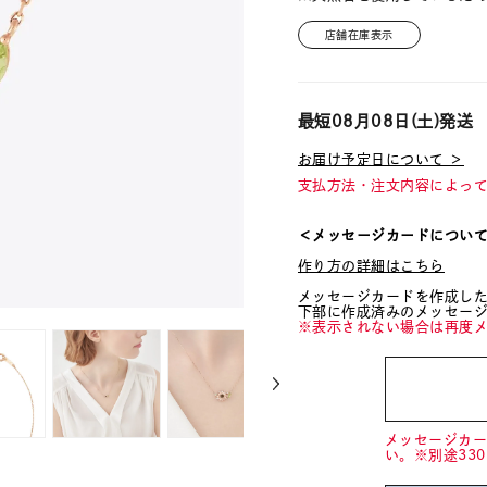
店舗在庫表示
最短
08月08日(土)
発送
お届け予定日について ＞
支払方法・注文内容によっ
＜メッセージカードについ
作り方の詳細はこちら
メッセージカードを作成し
下部に作成済みのメッセー
※表示されない場合は再度
メッセージカ
い。※別途33