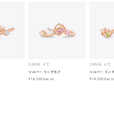
ニン
エレガント
カジュアル
フォーマル
モード
ス
ご褒美
記念日
誕生日
気分転換
デート
ジュエリー
腕周りジュエリー
ペアジュエリー
ベストセ
ンラインショップ限定
～
CANAL ４℃
CANAL ４℃
シルバー リングカフ
シルバー リン
¥
14,300
¥
14,300
～
¥400,00