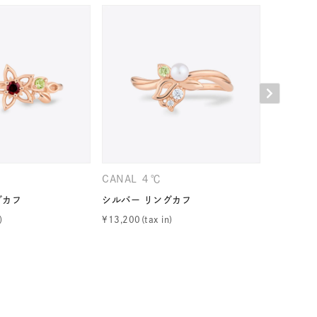
シンプル
ユニセックス
結婚式
推し活
レクション
CANAL ４℃
CANAL 
グカフ
シルバー リングカフ
シルバー 
¥
13,200
¥
19,800
0