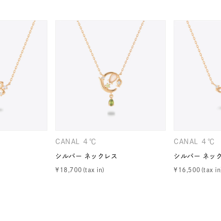
ナ
K18
K10
K7
ゴールド
シルバー
ステ
ーカラー
ピンクカラー
ホワイトカラー
トリプルカラー
誕生石
2月の誕生石
3月の誕生石
4月の誕生石
5月
誕生石
8月の誕生石
9月の誕生石
10月の誕生石
11
CANAL ４℃
CANAL ４℃
リセット
絞り込んで検索する
ハート
一粒
三石
パヴェ
ライン
馬蹄
シルバー ネックレス
シルバー ネッ
ダブルループ
星座
イニシャル
リボン
その他
¥
18,700
¥
16,500
ホワイト
ピンク
パープル
ブルー
グリーン
マルチカラー