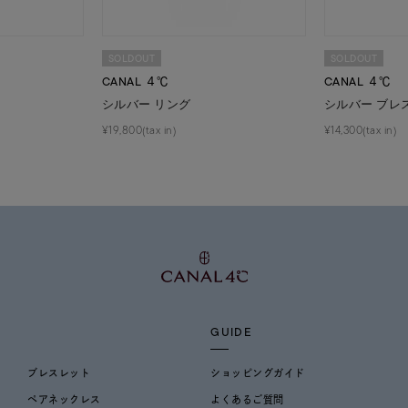
SOLDOUT
SOLDOUT
CANAL ４℃
CANAL ４℃
シルバー リング
シルバー ブレ
¥19,800(tax in)
¥14,300(tax in)
GUIDE
ブレスレット
ショッピングガイド
ペアネックレス
よくあるご質問