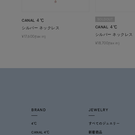
SOLDOUT
CANAL ４℃
CANAL ４℃
シルバー ネックレス
シルバー ネックレス
¥17,600(tax in)
¥18,700(tax in)
BRAND
JEWELRY
4℃
すべてのジュエリー
CANAL 4℃
新着商品