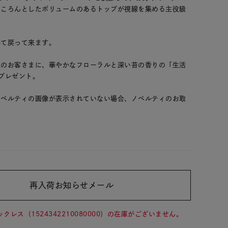
。ころんとしたボリュームのあるトップが視線を集める主役級
れて戻って来ます。
入のお客さまに、華やかなフローラルと深い苔の⾹りの「生活
をプレゼント。
ノベルティの画像が表示されていない場合、ノベルティのお取
。
再入荷お知らせメール
00
(tax
in)
ックレス（1524342210080000）の在庫がございません。