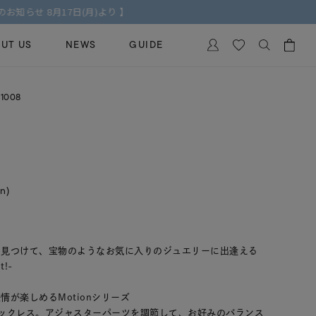
UT US
NEWS
GUIDE
カートに商品がありません。
1008
イヤリング
al Jewelry
ペアブレスレット
保証
ー
ベストセラー
イダルサービス
ングはこちら
in)
イダルリングの選び方
を見つけて、宝物のようなお気に入りのジュエリーに出逢える
t!-
が楽しめるMotionシリーズ
ックレス。アジャスターパーツを調節して、お好みのバランス