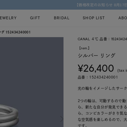
【価格改定のお知らせ 8月17日(月)より 】
JEWELRY
GIFT
BRIDAL
SHOP LIST
ABO
ング
152434240001
CANAL ４℃ 品番：15243424
ピンキーリング
ピアス
Fashion Jewelry
Brid
【nem.】
ペアネックレス
ペアリング
シルバー リング
プレゼントガイド
永久
¥26,400
新着商品
限定ジュエリ
ジュエリーケア
ブラ
(tax 
ーチ
アジャスター
ブライダルリ
品番：152434240001
法人のお客様
ブラ
光の輪をイメージしたサー
2つの輪は、可動するので動
ら、新たな自分が発見でき
ら、コンビカラーがさり気
な空気感を楽しめるので、
です。