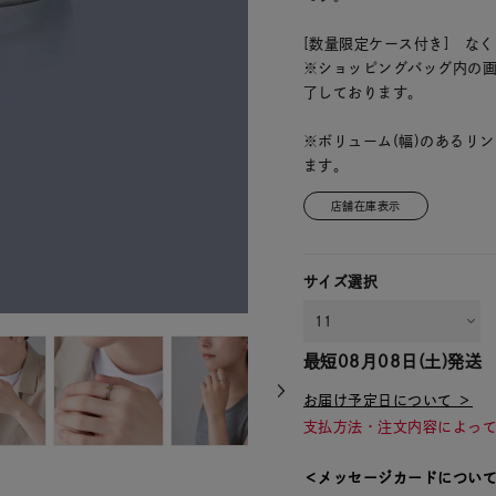
[数量限定ケース付き] な
※ショッピングバッグ内の
了しております。
※ボリューム(幅)のあるリ
ます。
店舗在庫表示
サイズ選択
最短
08月08日(土)
発送
お届け予定日について ＞
支払方法・注文内容によっ
＜メッセージカードについ