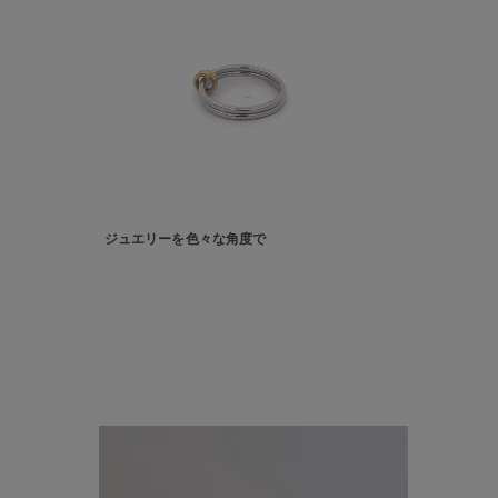
カテゴリー
素材
プラチ
カラー
イエロ
1月の
ジュエリーを色々な角度で
誕生石
7月の
しずく
モチーフ
クロス
クリア
石の色
レッド