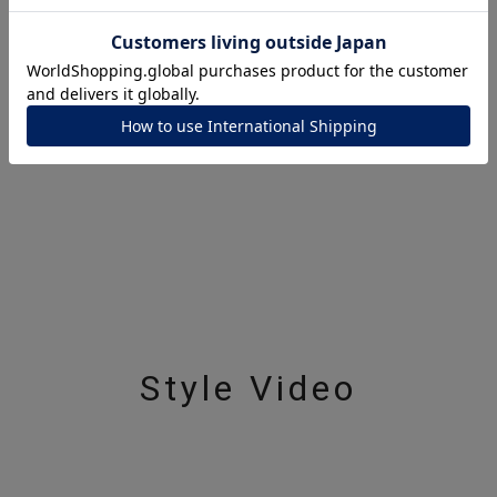
ナ
K18
K10
K7
ゴールド
シルバー
ステ
ーカラー
ピンクカラー
ホワイトカラー
トリプルカラー
誕生石
2月の誕生石
3月の誕生石
4月の誕生石
5月
誕生石
8月の誕生石
9月の誕生石
10月の誕生石
11
リセット
絞り込んで検索する
ハート
一粒
三石
パヴェ
ライン
馬蹄
ダブルループ
星座
イニシャル
リボン
その他
Style Video
ホワイト
ピンク
パープル
ブルー
グリーン
マルチカラー