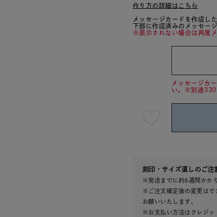
作り方の詳細はこちら
メッセージカードを作成し
下部に作成済みのメッセー
※表示されない場合は再度
メッセージカ
い。※別途33
最
短
08
月
08
日
(土)
発
送
¥26,4
刻印・サイズ直しのご注
※発送までに約6週間かか
※ご注文確定後の変更はで
お願いいたします。
※お支払い方法はクレジット