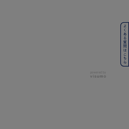
よくある質問はこちら
ンレス
その他
の誕生石
6月の誕生石
月の誕生石
12月の誕生石
powered by
ムーン
フラワー
イエロー
ブラウン