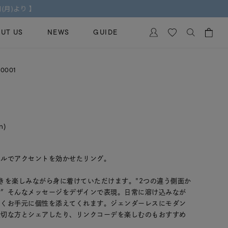
UT US
NEWS
GUIDE
カートに商品がありません。
0001
イヤリング
al Jewelry
ペアブレスレット
保証
ー
ベストセラー
イダルサービス
in)
ングはこちら
イダルリングの選び方
クルでアクセントを効かせたリング。
きを楽しみながら身に着けていただけます。"2つの違う側面か
る″そんなメッセージをデザインで表現。日常に溶け込みなが
なくお手元に個性を添えてくれます。ジェンダーレスにモダン
大切な方とシェアしたり、リンクコーデを楽しむのもおすすめ