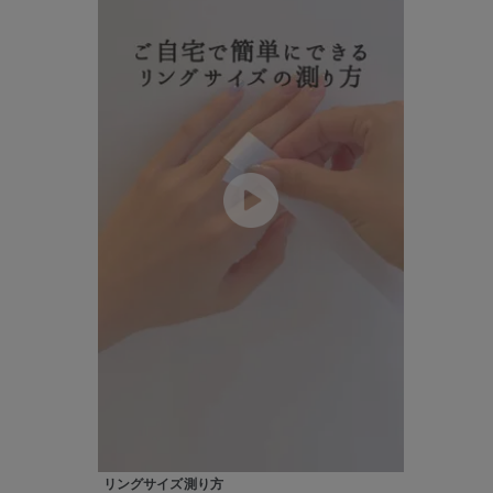
ファッションテイスト
フェミ
着用シーン
オフィ
耳周り
コレクション
公式オ
レディース
リングサイズ
メンズ
リングサイズ
価格
¥0
リングサイズ測り方