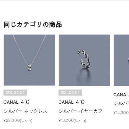
同じカテゴリの商品
SOLDOUT
SOLDOUT
CANA
CANAL ４℃
CANAL ４℃
シルバ
シルバー ネックレス
シルバー イヤーカフ
¥14,300(
¥22,000(tax in)
¥13,200(tax in)