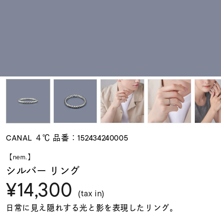
素材
カラー
誕生石
モチーフ
CANAL ４℃ 品番：152434240005
石の色
【nem.】
シルバー リング
¥14,300
ファッションテイス
ト
(tax in)
日常に見え隠れする光と影を表現したリング。