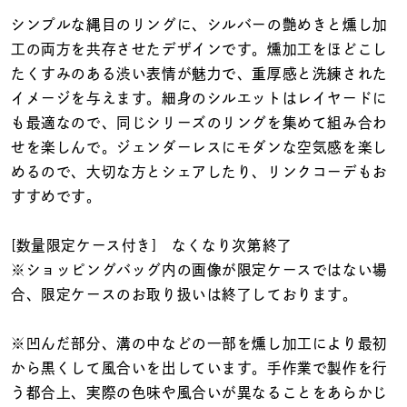
着用シーン
シンプルな縄目のリングに、シルバーの艶めきと燻し加
工の両方を共存させたデザインです。燻加工をほどこし
コレクション
たくすみのある渋い表情が魅力で、重厚感と洗練された
イメージを与えます。細身のシルエットはレイヤードに
レディース
も最適なので、同じシリーズのリングを集めて組み合わ
～
リングサイズ
せを楽しんで。ジェンダーレスにモダンな空気感を楽し
めるので、大切な方とシェアしたり、リンクコーデもお
すすめです。
メンズ
～
リングサイズ
[数量限定ケース付き] なくなり次第終了
※ショッピングバッグ内の画像が限定ケースではない場
合、限定ケースのお取り扱いは終了しております。
価格
¥0
¥400,
※凹んだ部分、溝の中などの一部を燻し加工により最初
から黒くして風合いを出しています。手作業で製作を行
在庫
在庫ありのみ
すべて表示
う都合上、実際の色味や風合いが異なることをあらかじ