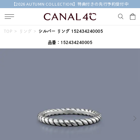
【2026 AUTUMN COLLECTION】特典付きの先行予約受付中
TOP
リング
シルバー リング 152434240005
キーワードで検索する
品番：152434240005
人気検索キーワード
#summer
#ペア
#ダイヤモンド ネックレス
#エタニティ
#くまのプーさん
ブランド
Canal４℃
カテゴリー
すべてのリング