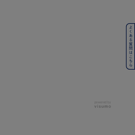
よくある質問はこちら
ンレス
その他
の誕生石
6月の誕生石
月の誕生石
12月の誕生石
ムーン
フラワー
powered by
イエロー
ブラウン