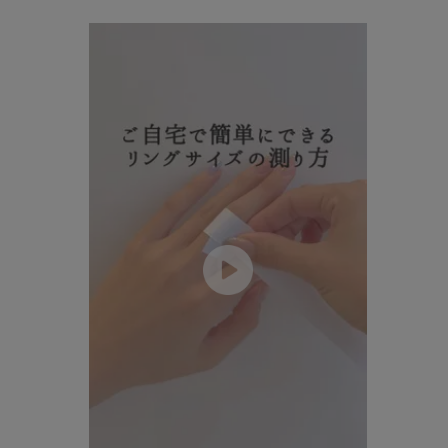
ファッションテイスト
フェミ
着用シーン
オフィ
耳周り
コレクション
公式オ
レディース
リングサイズ
メンズ
リングサイズ
価格
¥0