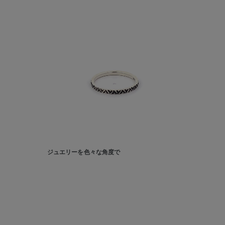
カテゴリー
素材
プラチ
カラー
イエロ
1月の
誕生石
7月の
しずく
ジュエリーを色々な角度で
モチーフ
クロス
クリア
石の色
レッド