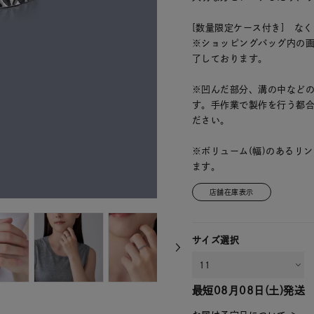
[数量限定ケース付き] な
※ショッピングバッグ内の
了しております。
※凹んだ部分、溝の中など
す。手作業で製作を行う都
ださい。
※ボリューム(幅)のあるリ
ます。
店舗在庫表示
サイズ選択
最短
08月08日(土)
発送