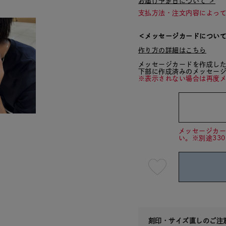
お届け予定日について ＞
支払方法・注文内容によっ
＜メッセージカードについ
作り方の詳細はこちら
メッセージカードを作成し
下部に作成済みのメッセー
※表示されない場合は再度
メッセージカ
い。※別途33
最
短
08
月
08
日
(土)
発
送
刻印・サイズ直しのご注