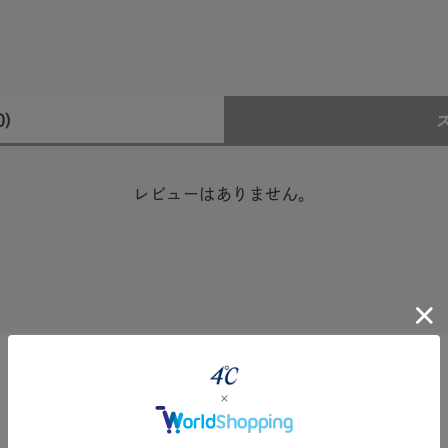
0)
レビューはありません。
#ハーフエタニティリング
#エタニティ
#ダイヤモンド ネックレス
360° Product Viewer