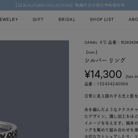
【2026 AUTUMN COLLECTION】特典付きの先行予約受付中
JEWELRY
GIFT
BRIDAL
SHOP LIST
ABO
CANAL ４℃ 品番：15243424
ピンキーリング
ピアス
Fashion Jewelry
Brid
【nem.】
ペアネックレス
ペアリング
シルバー リング
プレゼントガイド
永久
¥14,300
新着商品
限定ジュエリ
ジュエリーケア
ブラ
(tax in
ーチ
アジャスター
ブライダルリ
品番：152434240006
法人のお客様
ブラ
日常に見え隠れする光と影
糸を編んだようなテクスチ
たデザイン。燻し加工をほ
イメージを与えます。細身
ングを集めて組み合わせを
大切な方とシェアしたり、