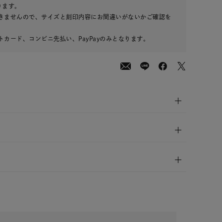
00
(tax
ります。
in)
きませんので、サイズと刻印内容にお間違いがないかご確認を
カード、コンビニ先払い、PayPayのみとなります。