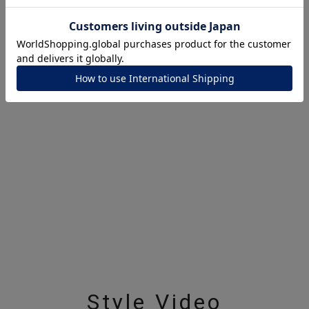
ナ
K18
K10
K7
ゴールド
シルバー
ステ
ーカラー
ピンクカラー
ホワイトカラー
トリプルカラー
誕生石
2月の誕生石
3月の誕生石
4月の誕生石
5月
誕生石
8月の誕生石
9月の誕生石
10月の誕生石
11
リセット
絞り込んで検索する
ハート
一粒
三石
パヴェ
ライン
馬蹄
ダブルループ
星座
イニシャル
リボン
その他
ホワイト
ピンク
パープル
ブルー
グリーン
マルチカラー
Style Video