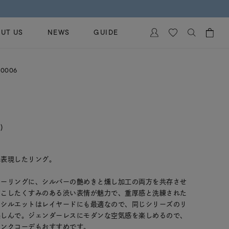
UT US
NEWS
GUIDE
カートに商品がありません。
0006
イヤリング
al Jewelry
ペアブレスレット
保証
ー
ベストセラー
イダルサービス
)
ングはこちら
イダルリングの選び方
を表現したリング。
ャーリングに、シルバーの艶めきと燻し加工の両方を共存させ
どこしたくすみのある渋い表情が魅力で、重厚感と洗練された
のシルエットはレイヤードにも最適なので、同じシリーズのリ
楽しんで。ジェンダーレスにモダンな空気感を楽しめるので、
リンクコーデもおすすめです。