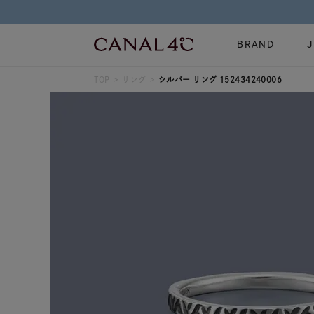
BRAND
TOP
リング
シルバー リング 152434240006
ネックレス
リング
Online Shop
イヤーカフ
ブレスレット
ショッピングガイド
時計
誕生石
よくあるご質問
すべてのジュエリー
ジュエリーポ