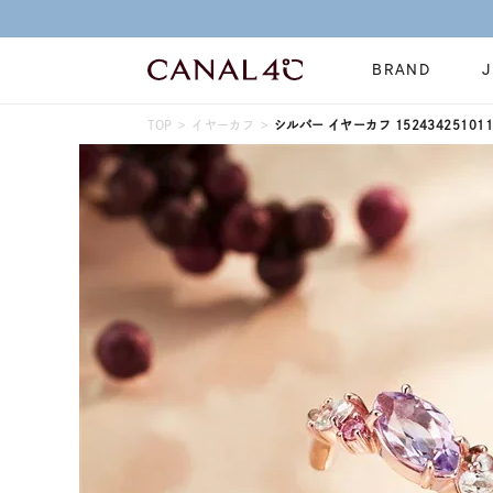
BRAND
TOP
イヤーカフ
シルバー イヤーカフ 152434251011
ネックレス
リング
Online Shop
イヤーカフ
ブレスレット
ショッピングガイド
時計
誕生石
よくあるご質問
すべてのジュエリー
ジュエリーポ