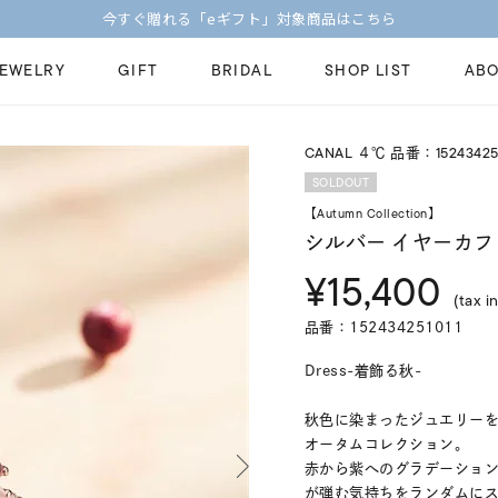
今すぐ贈れる「eギフト」対象商品はこちら
JEWELRY
GIFT
BRIDAL
SHOP LIST
ABO
CANAL ４℃ 品番：152434251
ピンキーリング
ピアス
Fashion Jewelry
Brid
SOLDOUT
ペアネックレス
ペアリング
【Autumn Collection】
プレゼントガイド
永久
シルバー イヤーカフ
新着商品
限定ジュエリ
ジュエリーケア
ブラ
¥15,400
ーチ
アジャスター
ブライダルリ
(tax in
法人のお客様
ブラ
品番：152434251011
Dress-着飾る秋-
秋色に染まったジュエリー
オータムコレクション。
赤から紫へのグラデーショ
が弾む気持ちをランダムに