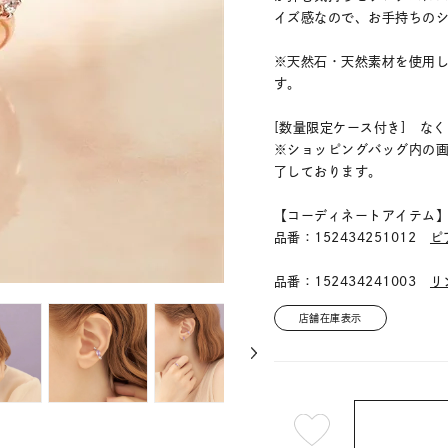
イズ感なので、お手持ちの
※天然石・天然素材を使用
す。
[数量限定ケース付き] な
※ショッピングバッグ内の
了しております。
【コーディネートアイテム
品番：152434251012
ピ
品番：152434241003
リ
店舗在庫表示