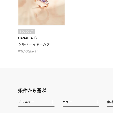
カラー
イエロ
1月の
誕生石
7月の
SOLDOUT
CANAL ４℃
しずく
シルバー イヤーカフ
モチーフ
クロス
¥15,400(tax in)
クリア
石の色
レッド
ファッションテイスト
フェミ
条件から選ぶ
着用シーン
オフィ
ジュエリー
カラー
素