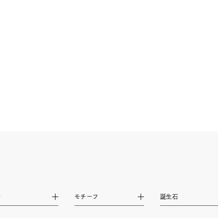
ーカラー
ピンクカラー
ホワイトカラー
トリプルカラー
誕生石
2月の誕生石
3月の誕生石
4月の誕生石
5月
誕生石
8月の誕生石
9月の誕生石
10月の誕生石
11
リセット
絞り込んで検索する
ハート
一粒
三石
パヴェ
ライン
馬蹄
ダブルループ
星座
イニシャル
リボン
その他
ホワイト
ピンク
パープル
ブルー
グリーン
マルチカラー
ニン
エレガント
カジュアル
フォーマル
モード
ス
ご褒美
記念日
誕生日
気分転換
デート
材
モチーフ
誕生石