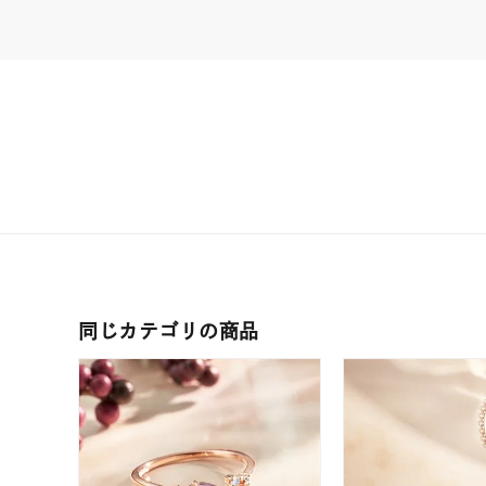
耳周り
コレクション
公式オ
レディース
リングサイズ
メンズ
リングサイズ
価格
¥0
同じカテゴリの商品
在庫
在