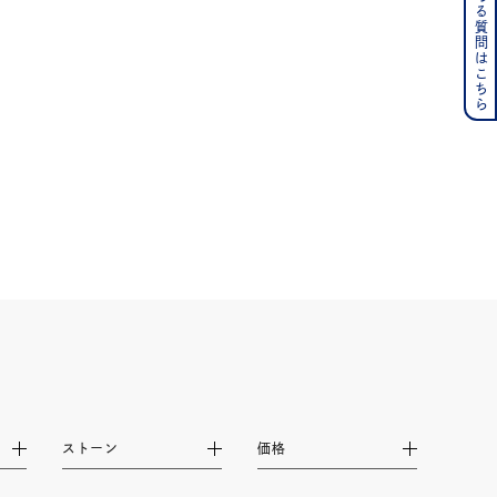
よくある質問はこちら
その他
の誕生石
6月の誕生石
月の誕生石
12月の誕生石
ムーン
フラワー
イエロー
ブラウン
シンプル
ユニセックス
結婚式
推し活
ストーン
価格