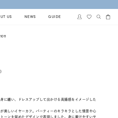
UT US
NEWS
GUIDE
カートに商品がありません。
011
イヤリング
al Jewelry
ペアブレスレット
保証
ー
ベストセラー
イダルサービス
ングはこちら
)
イダルリングの選び方
を身に纏い、ドレスアップして出かける高揚感をイメージした
ンが美しいイヤーカフ。パーティーのキラキラとした情景や心
ストーンを留めたデザインで表現しました。身に着けやすいサ