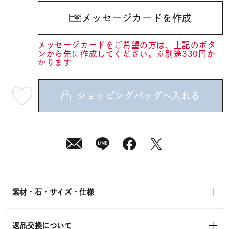
メッセージカードを作成
メッセージカードをご希望の方は、上記のボタ
ンから先に作成してください。※別途330円か
かります
ショッピングバッグへ入れる
最
短
08
月
07
日
(金)
発
送
¥25,300
(tax
in)
素材・石・サイズ・仕様
返品交換について