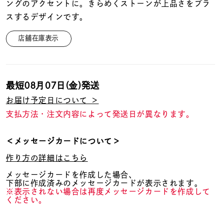
着用シーン
ングのアクセントに。きらめくストーンが上品さをプラ
スするデザインです。
コレクション
店舗在庫表示
レディース
～
リングサイズ
最短
08月07日(金)
発送
お届け予定日について ＞
支払方法・注文内容によって発送日が異なります。
メンズ
～
リングサイズ
＜メッセージカードについて＞
作り方の詳細はこちら
価格
¥0
¥400,
メッセージカードを作成した場合、
下部に作成済みのメッセージカードが表示されます。
※表示されない場合は再度メッセージカードを作成して
ください。
在庫
在庫ありのみ
すべて表示