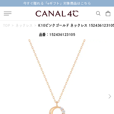
eギフト」対象商品はこちら
【価格改定のお知ら
TOP
ネックレス
K10ピンクゴールド ネックレス 15243612310
キーワードで検索する
品番：152436123105
人気検索キーワード
#ペア
#eギフト
#ハーフエタニティリング
#刻印可
#メンズ ネックレス
ブランド
Canal４℃
カテゴリー
すべてのジュエリー