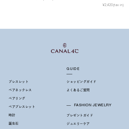
¥2,420(tax in)
庫ありのみ
すべて表示
GUIDE
ブレスレット
ショッピングガイド
ペアネックレス
よくあるご質問
ペアリング
FASHION JEWELRY
ペアブレスレット
時計
プレゼントガイド
誕生石
ジュエリーケア