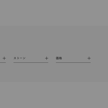
シンプル
ユニセックス
結婚式
推し活
レクション
ストーン
価格
0