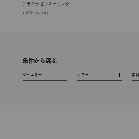
プラチナ ピンキーリング
ファッションテイスト
フェミ
¥63,800(tax in)
着用シーン
オフィ
耳周り
コレクション
公式オ
条件から選ぶ
レディース
ジュエリー
カラー
素
リングサイズ
メンズ
リングサイズ
価格
¥0