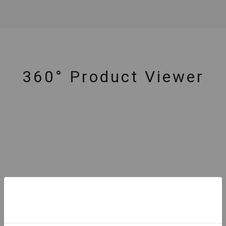
360° Product Viewer
#eギフト
#ハーフエタニティリング
#刻印可
#メンズ ネックレ