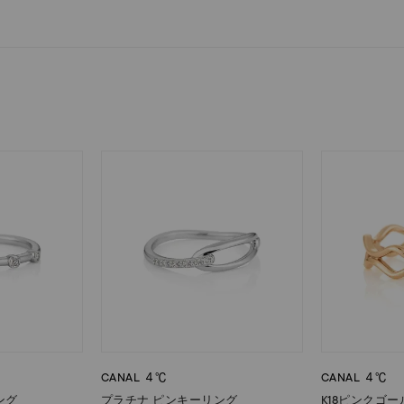
庫ありのみ
すべて表示
CANAL ４℃
CANAL ４℃
ング
プラチナ ピンキーリング
K18ピンクゴ