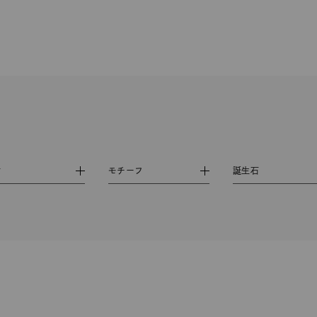
ニン
エレガント
カジュアル
フォーマル
モード
ス
ご褒美
記念日
誕生日
気分転換
デート
ジュエリー
腕周りジュエリー
ペアジュエリー
ベストセ
ンラインショップ限定
～
材
モチーフ
誕生石
～
¥400,00