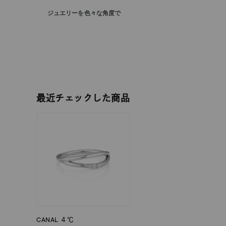
カテゴリー
ジュエリーを色々な角度で
素材
プラチ
カラー
イエロ
最近チェックした商品
1月の
誕生石
7月の
しずく
モチーフ
クロス
クリア
石の色
レッド
CANAL ４℃