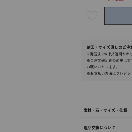
最
短
08
月
07
日
(金)
発
送
¥63,8
刻印・サイズ直しのご注
※発送までに約6週間かか
※ご注文確定後の変更はで
お願いいたします。
※お支払い方法はクレジット
素材・石・サイズ・仕様
返品交換について