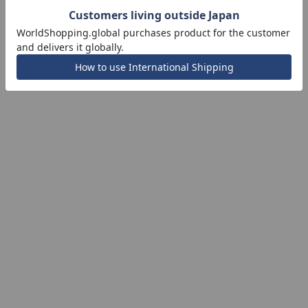
ナ
K18
K10
K7
ゴールド
シルバー
ステ
ーカラー
ピンクカラー
ホワイトカラー
トリプルカラー
誕生石
2月の誕生石
3月の誕生石
4月の誕生石
5月
誕生石
8月の誕生石
9月の誕生石
10月の誕生石
11
リセット
絞り込んで検索する
ハート
一粒
三石
パヴェ
ライン
馬蹄
ダブルループ
星座
イニシャル
リボン
その他
ホワイト
ピンク
パープル
ブルー
グリーン
マルチカラー