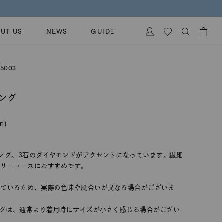
UT US
NEWS
GUIDE
カートに商品がありません。
5003
イヤリング
al Jewelry
ペアブレスレット
ング
保証
ー
ベストセラー
イダルサービス
in)
ングはこちら
イダルリングの選び方
ング。3石のダイヤモンドがアクセントになっています。繊細
イリーユースにおすすめです。
しているため、実際の色味や風合いが異なる場合がございま
ングは、通常より着用時にサイズが小さく感じる場合がござい