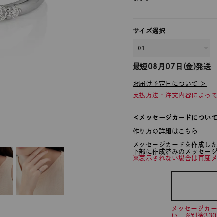
サイズ選択
最短
08月07日(金)
発送
お届け予定日について ＞
支払方法・注文内容によっ
＜メッセージカードについ
作り方の詳細はこちら
メッセージカードを作成し
下部に作成済みのメッセー
※表示されない場合は再度
メッセージカ
い。※別途33