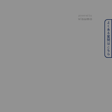
powered by
よくある質問はこちら
ンレス
その他
の誕生石
6月の誕生石
月の誕生石
12月の誕生石
ムーン
フラワー
イエロー
ブラウン