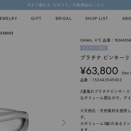
今すぐ贈れる「eギフト」対象商品はこちら
JEWELRY
GIFT
BRIDAL
SHOP LIST
ABO
545003
CANAL ４℃ 品番：15244354
ピンキーリング
ピアス
Fashion Jewelry
Brid
オンライン限定
ペアネックレス
ペアリング
プラチナ ピンキーリ
プレゼントガイド
永久
¥63,800
新着商品
限定ジュエリ
ジュエリーケア
ブラ
(tax 
ーチ
アジャスター
ブライダルリ
品番：152443545003
法人のお客様
ブラ
2連風のプラチナピンキーリ
なボリューム感なので、デ
※天然石・天然素材を使用
す。
※ボリューム(幅)のあるリ
ます。