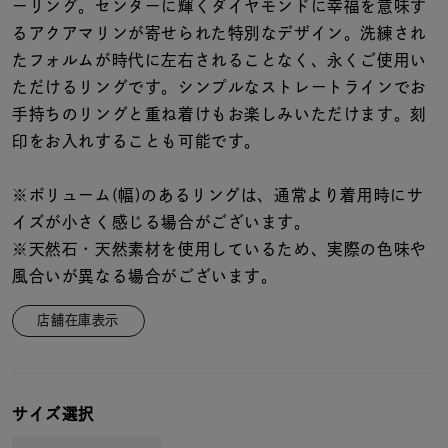
着用シーン
ーリング。センターに輝くダイヤモンドに幸福を意味す
るアクアマリンが寄せられた特別なデザイン。洗練され
たフォルムが時代に左右されることなく、永くご使用い
コレクション
ただけるリングです。シンプルなストレートラインでお
手持ちのリングと重ね着けもお楽しみいただけます。刻
レディース
印をお入れすることも可能です。
～
リングサイズ
※ボリューム(幅)のあるリングは、通常より着用時にサ
イズが小さく感じる場合がございます。
メンズ
～
※天然石・天然素材を使用しているため、実際の色味や
リングサイズ
風合いが異なる場合がございます。
店舗在庫表示
価格
¥0
¥400,
在庫
在庫ありのみ
すべて表示
サイズ選択