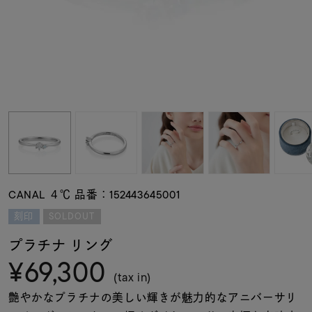
素材
カラー
誕生石
モチーフ
CANAL ４℃ 品番：152443645001
石の色
SOLDOUT
刻印
プラチナ リング
ファッションテイス
¥69,300
ト
(tax in)
艶やかなプラチナの美しい輝きが魅力的なアニバーサリ