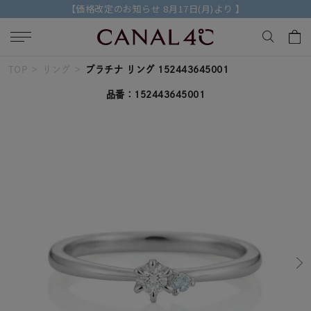
【価格改定のお知らせ 8月17日(月)より 】
TOP
リング
プラチナ リング 152443645001
キーワードで検索する
品番：152443645001
人気検索キーワード
#summer
#ダイヤモンド ネックレス
#くまのプーさん
#ペア
#エタニティ
ブランド
Canal４℃
カテゴリー
すべてのジュエリー