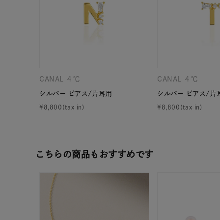
カテゴリー
素材
プラチ
カラー
イエロ
CANAL ４℃
CANAL ４℃
シルバー ピアス/片耳用
シルバー ピアス/片
1月の
¥
8,800
¥
8,800
誕生石
7月の
しずく
モチーフ
こちらの商品もおすすめです
クロス
クリア
石の色
レッド