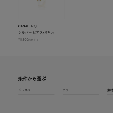
在庫
在
CANAL ４℃
シルバー ピアス/片耳用
¥8,800(tax in)
条件から選ぶ
ジュエリー
カラー
素