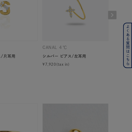
よくある質問はこちら
ンレス
その他
CANAL ４℃
CANAL 
ス/片耳用
シルバー ピアス/左耳用
シルバー 
の誕生石
6月の誕生石
¥
7,920
¥
12,100
月の誕生石
12月の誕生石
ムーン
フラワー
イエロー
ブラウン