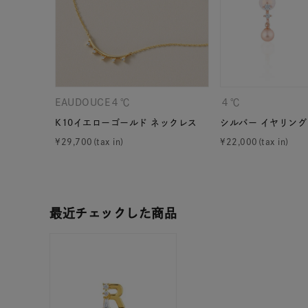
ファッションテイスト
フェミ
着用シーン
オフィ
耳周り
EAUDOUCE４℃
４℃
コレクション
公式オ
K10イエローゴールド ネックレス
シルバー イヤリング
¥
29,700
¥
22,000
レディース
リングサイズ
最近チェックした商品
メンズ
リングサイズ
価格
¥0