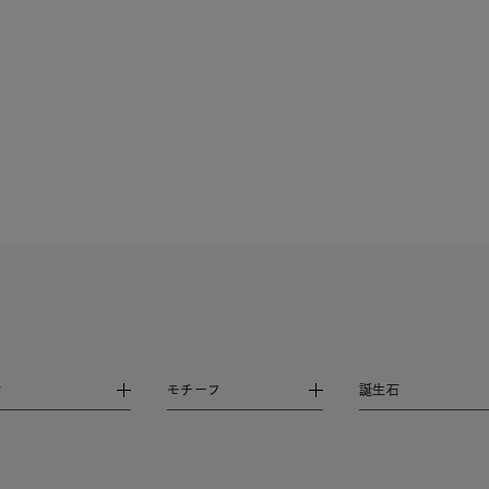
庫ありのみ
すべて表示
材
モチーフ
誕生石