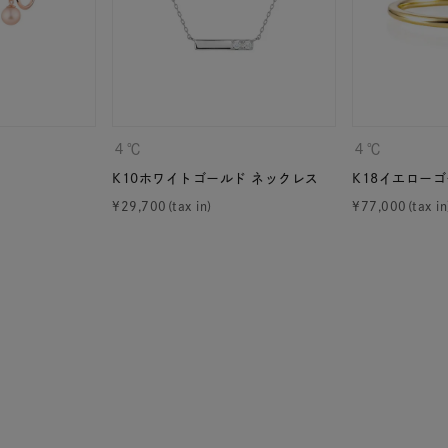
ニン
エレガント
カジュアル
フォーマル
モード
ス
ご褒美
記念日
誕生日
気分転換
デート
ジュエリー
腕周りジュエリー
ペアジュエリー
ベストセ
４℃
４℃
ンラインショップ限定
K10ホワイトゴールド ネックレス
K18イエローゴ
¥
29,700
¥
77,000
～
～
¥400,00