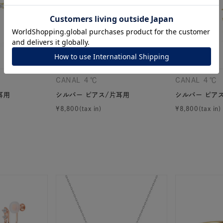
ナ
K18
K10
K7
ゴールド
シルバー
ステ
ーカラー
ピンクカラー
ホワイトカラー
トリプルカラー
CANAL ４℃
CANAL ４℃
耳用
シルバー ピアス/片耳用
シルバー ピア
誕生石
2月の誕生石
3月の誕生石
4月の誕生石
5月
¥
8,800
¥
8,800
誕生石
8月の誕生石
9月の誕生石
10月の誕生石
11
リセット
絞り込んで検索する
ハート
一粒
三石
パヴェ
ライン
馬蹄
ダブルループ
星座
イニシャル
リボン
その他
ホワイト
ピンク
パープル
ブルー
グリーン
マルチカラー