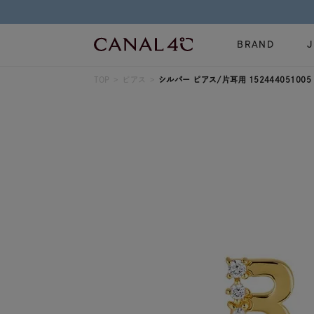
BRAND
TOP
ピアス
シルバー ピアス/片耳用 152444051005
ネックレス
リング
Online Shop
イヤーカフ
ブレスレット
ショッピングガイド
時計
誕生石
よくあるご質問
すべてのジュエリー
ジュエリーポ