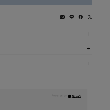
0
(tax
in)