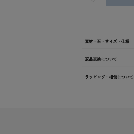
短
08
月
08
日
(土)
発
送
¥8,80
素材・石・サイズ・仕様
返品交換について
ラッピング・梱包について