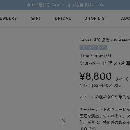
【価格改定のお知らせ 8月17日(月)より 】
JEWELRY
GIFT
BRIDAL
SHOP LIST
ABO
CANAL ４℃ 品番：15244405
ピンキーリング
ピアス
Fashion Jewelry
Brid
オンライン限定
ペアネックレス
ペアリング
【Your Bestday 365】
プレゼントガイド
永久
シルバー ピアス/片
新着商品
限定ジュエリ
ジュエリーケア
ブラ
¥8,800
ーチ
アジャスター
ブライダルリ
(tax in)
法人のお客様
ブラ
品番：152444051005
ストーンの煌めきが印象的な
テーパーカットのキュービ
囲気を演出してくれます。
仕上がりに。特別感のある
すめです。