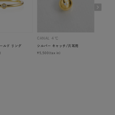
シンプル
ユニセックス
結婚式
推し活
レクション
CANAL ４℃
CANAL 
ールド リング
シルバー キャッチ/片耳用
シルバー 
¥
5,500
¥
8,910
0