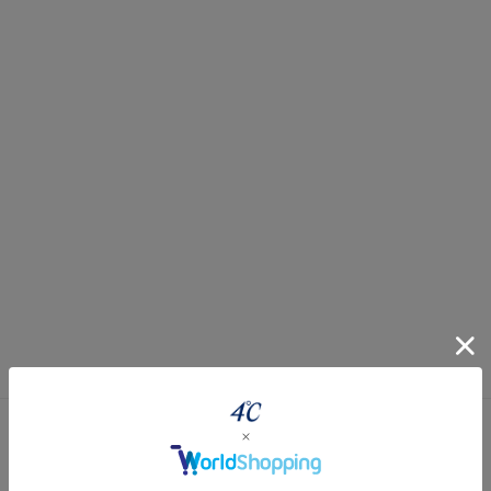
#ハーフエタニティリング
#エタニティ
#ダイヤモンド ネックレス