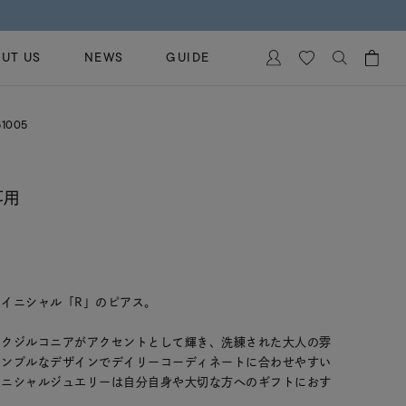
UT US
NEWS
GUIDE
カートに商品がありません。
1005
イヤリング
al Jewelry
ペアブレスレット
保証
耳用
ー
ベストセラー
イダルサービス
ングはこちら
イダルリングの選び方
イニシャル「R」のピアス。
ックジルコニアがアクセントとして輝き、洗練された大人の雰
シンプルなデザインでデイリーコーディネートに合わせやすい
イニシャルジュエリーは自分自身や大切な方へのギフトにおす