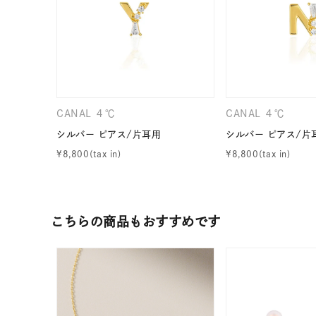
カテゴリー
素材
プラチ
カラー
イエロ
CANAL ４℃
CANAL ４℃
シルバー ピアス/片耳用
シルバー ピアス/片
1月の
¥
8,800
¥
8,800
誕生石
7月の
しずく
モチーフ
こちらの商品もおすすめです
クロス
クリア
石の色
レッド