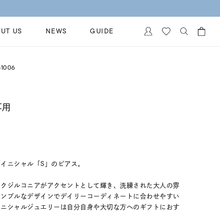
UT US
NEWS
GUIDE
カートに商品がありません。
1006
イヤリング
al Jewelry
ペアブレスレット
保証
耳用
ー
ベストセラー
イダルサービス
ングはこちら
イダルリングの選び方
イニシャル「S」のピアス。
ックジルコニアがアクセントとして輝き、洗練された大人の雰
シンプルなデザインでデイリーコーディネートに合わせやすい
イニシャルジュエリーは自分自身や大切な方へのギフトにおす