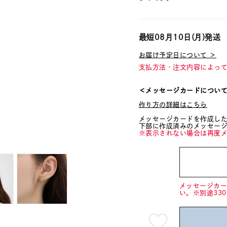
最短
08月10日(月)
発送
お届け予定日について ＞
支払方法・注文内容によっ
＜メッセージカードについ
作り方の詳細はこちら
メッセージカードを作成し
下部に作成済みのメッセー
※表示されない場合は再度
メッセージカ
い。※別途33
最