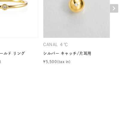
シンプル
ユニセックス
結婚式
推し活
レクション
CANAL ４℃
CANAL 
ールド リング
シルバー キャッチ/片耳用
シルバー 
¥
5,500
¥
8,910
0