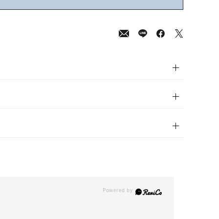
0
(tax
in)