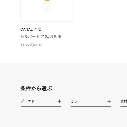
在庫
在
CANAL ４℃
シルバー ピアス/片耳用
¥8,800(tax in)
条件から選ぶ
ジュエリー
カラー
素