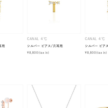
ナ
K18
K10
K7
ゴールド
シルバー
ステ
ーカラー
ピンクカラー
ホワイトカラー
トリプルカラー
CANAL ４℃
CANAL ４℃
耳用
シルバー ピアス/片耳用
シルバー ピア
誕生石
2月の誕生石
3月の誕生石
4月の誕生石
5月
¥
8,800
¥
8,800
誕生石
8月の誕生石
9月の誕生石
10月の誕生石
11
リセット
絞り込んで検索する
ハート
一粒
三石
パヴェ
ライン
馬蹄
ダブルループ
星座
イニシャル
リボン
その他
ホワイト
ピンク
パープル
ブルー
グリーン
マルチカラー