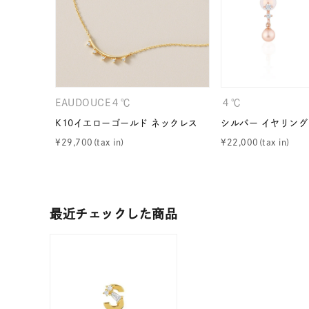
ファッションテイスト
フェミ
着用シーン
オフィ
耳周り
EAUDOUCE４℃
４℃
コレクション
公式オ
K10イエローゴールド ネックレス
シルバー イヤリング
¥
29,700
¥
22,000
レディース
リングサイズ
最近チェックした商品
メンズ
リングサイズ
価格
¥0