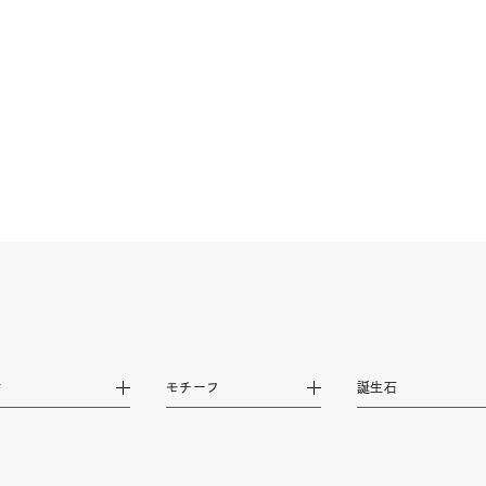
庫ありのみ
すべて表示
材
モチーフ
誕生石