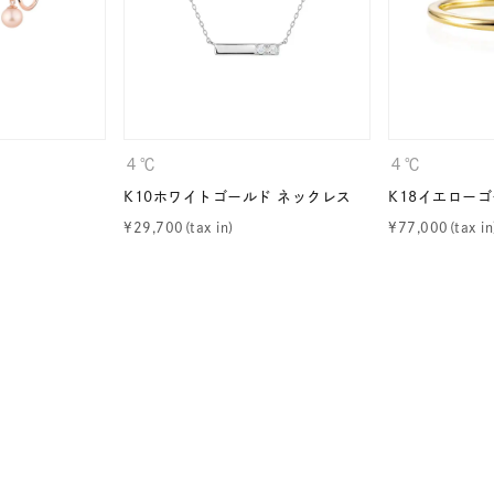
ニン
エレガント
カジュアル
フォーマル
モード
ス
ご褒美
記念日
誕生日
気分転換
デート
ジュエリー
腕周りジュエリー
ペアジュエリー
ベストセ
４℃
４℃
ンラインショップ限定
K10ホワイトゴールド ネックレス
K18イエローゴ
¥
29,700
¥
77,000
～
～
¥400,00