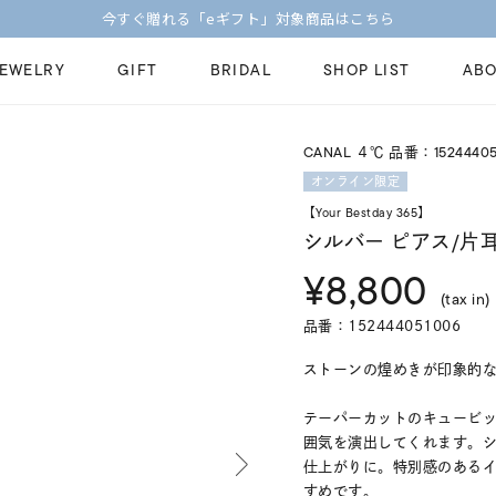
【価格改定のお知らせ 8月17日(月)より 】
JEWELRY
GIFT
BRIDAL
SHOP LIST
ABO
CANAL ４℃ 品番：15244405
ピンキーリング
ピアス
Fashion Jewelry
Brid
オンライン限定
ペアネックレス
ペアリング
【Your Bestday 365】
プレゼントガイド
永久
シルバー ピアス/片
新着商品
限定ジュエリ
ジュエリーケア
ブラ
¥8,800
ーチ
アジャスター
ブライダルリ
(tax in)
法人のお客様
ブラ
品番：152444051006
ストーンの煌めきが印象的な
テーパーカットのキュービ
囲気を演出してくれます。
仕上がりに。特別感のある
すめです。