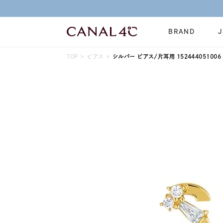
BRAND
TOP
ピアス
シルバー ピアス/片耳用 152444051006
ネックレス
リング
Online Shop
イヤーカフ
ブレスレット
ショッピングガイド
時計
誕生石
よくあるご質問
すべてのジュエリー
ジュエリーポ