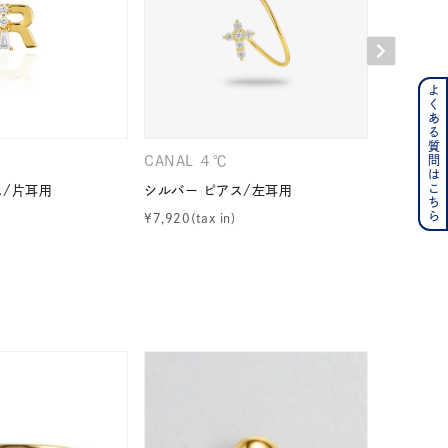
よくある質問はこちら
ンレス
その他
CANAL ４℃
CANAL 
ス/片耳用
シルバー ピアス/左耳用
シルバー 
の誕生石
6月の誕生石
¥
7,920
¥
12,100
月の誕生石
12月の誕生石
ムーン
フラワー
イエロー
ブラウン