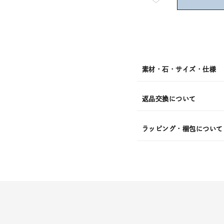
短
08
月
10
日
(月)
発
送
¥8,80
素材・石・サイズ・仕様
返品交換について
ラッピング・梱包について