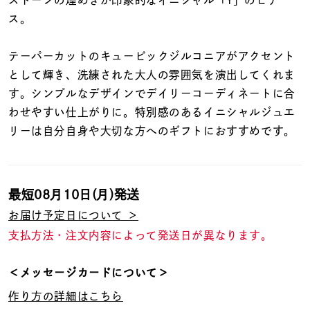
着用シーン
ス。
コレクション
テーパーカットのキュービックジルコニアがアクセント
として輝き、洗練された大人の雰囲気を演出してくれま
す。シンプルなデザインでデイリーコーディネートに合
レディース
～
わせやすい仕上がりに。特別感のあるイニシャルジュエ
リングサイズ
リーは自分自身や大切な方へのギフトにおすすめです。
メンズ
～
リングサイズ
最短
08月10日(月)
発送
お届け予定日について ＞
価格
¥0
¥400,
支払方法・注文内容によって発送日が異なります。
＜メッセージカードについて＞
在庫
在庫ありのみ
すべて表示
作り方の詳細はこちら