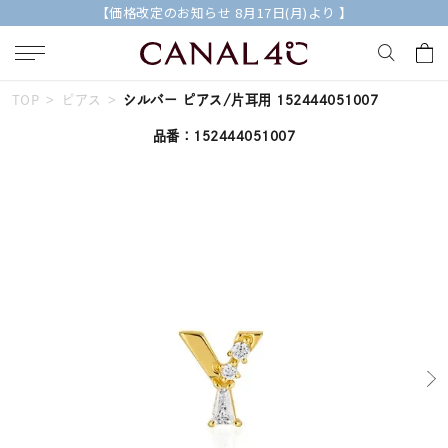
【価格改定のお知らせ 8月17日(月)より 】
TOP
ピアス
シルバー ピアス/片耳用 152444051007
キーワードで検索する
品番：152444051007
人気検索キーワード
#summer
#ペア
#ダイヤモンド ネックレス
#エタニティ
#くまのプーさん
ブランド
Canal４℃
カテゴリー
すべてのジュエリー