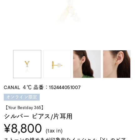
素材
カラー
誕生石
モチーフ
CANAL ４℃ 品番：152444051007
石の色
オンライン限定
【Your Bestday 365】
ファッションテイス
シルバー ピアス/片耳用
ト
¥8,800
(tax in)
ストーンの煌めきが印象的なイニシャル「Y」のピア