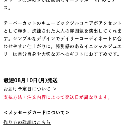
着用シーン
ス。
コレクション
テーパーカットのキュービックジルコニアがアクセント
として輝き、洗練された大人の雰囲気を演出してくれま
す。シンプルなデザインでデイリーコーディネートに合
レディース
～
わせやすい仕上がりに。特別感のあるイニシャルジュエ
リングサイズ
リーは自分自身や大切な方へのギフトにおすすめです。
メンズ
～
リングサイズ
最短
08月10日(月)
発送
お届け予定日について ＞
価格
¥0
¥400,
支払方法・注文内容によって発送日が異なります。
＜メッセージカードについて＞
在庫
在庫ありのみ
すべて表示
作り方の詳細はこちら