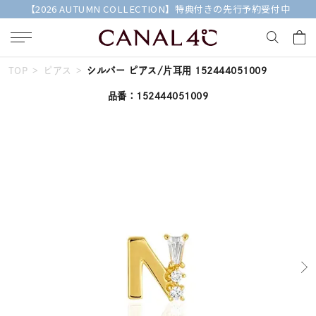
【2026 AUTUMN COLLECTION】特典付きの先行予約受付中
TOP
ピアス
シルバー ピアス/片耳用 152444051009
キーワードで検索する
品番：152444051009
人気検索キーワード
#summer
#ペア
#ダイヤモンド ネックレス
#エタニティ
#くまのプーさん
ブランド
Canal４℃
カテゴリー
すべてのジュエリー