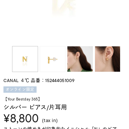
素材
カラー
誕生石
モチーフ
CANAL ４℃ 品番：152444051009
石の色
オンライン限定
【Your Bestday 365】
ファッションテイス
シルバー ピアス/片耳用
ト
¥8,800
(tax in)
ストーンの煌めきが印象的なイニシャル「N」のピア