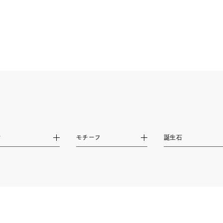
ニン
エレガント
カジュアル
フォーマル
モード
ス
ご褒美
記念日
誕生日
気分転換
デート
ジュエリー
腕周りジュエリー
ペアジュエリー
ベストセ
ンラインショップ限定
～
材
モチーフ
誕生石
～
¥400,00