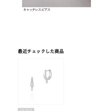
カテゴリー
キャッチレスピアス
素材
プラチ
カラー
イエロ
最近チェックした商品
1月の
誕生石
7月の
しずく
モチーフ
クロス
クリア
石の色
レッド
SOLDOUT