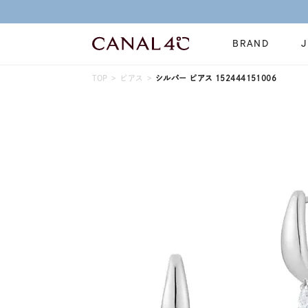
BRAND
TOP
ピアス
シルバー ピアス 152444151006
ネックレス
リング
Online Shop
イヤーカフ
ブレスレット
ショッピングガイド
時計
誕生石
よくあるご質問
すべてのジュエリー
ジュエリーポ