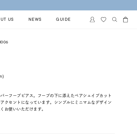
UT US
NEWS
GUIDE
カートに商品がありません。
1006
イヤリング
al Jewelry
ペアブレスレット
保証
ー
ベストセラー
イダルサービス
in)
ングはこちら
イダルリングの選び方
ルバーフープピアス。フープの下に添えたペアシェイプカット
がアクセントになっています。シンプルにミニマムなデザイン
永くお使いいただけます。