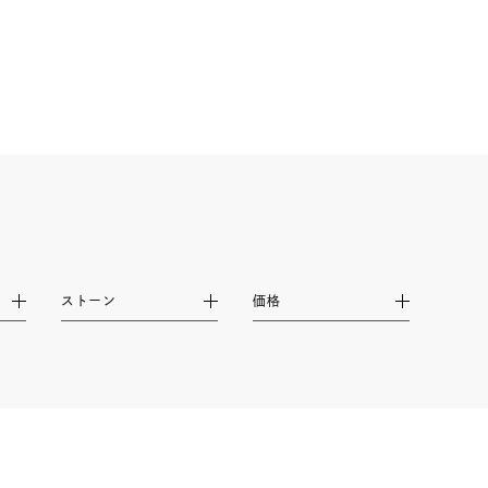
シンプル
ユニセックス
結婚式
推し活
レクション
ストーン
価格
0