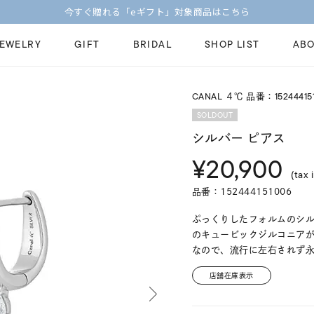
今すぐ贈れる「eギフト」対象商品はこちら
JEWELRY
GIFT
BRIDAL
SHOP LIST
ABO
CANAL ４℃ 品番：15244415
ピンキーリング
ピアス
Fashion Jewelry
Brid
SOLDOUT
ペアネックレス
ペアリング
シルバー ピアス
プレゼントガイド
永久
¥20,900
新着商品
限定ジュエリ
ジュエリーケア
ブラ
(tax 
ーチ
アジャスター
ブライダルリ
品番：152444151006
法人のお客様
ブラ
ぷっくりしたフォルムのシ
のキュービックジルコニア
なので、流行に左右されず
店舗在庫表示