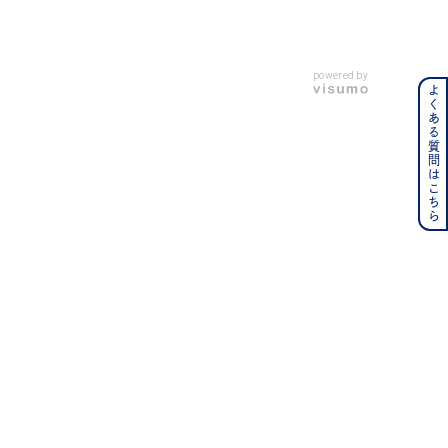
powered by
よくある質問はこちら
ンレス
その他
の誕生石
6月の誕生石
月の誕生石
12月の誕生石
ムーン
フラワー
イエロー
ブラウン