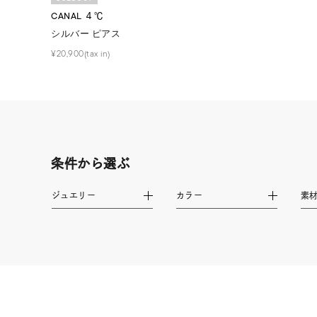
ファッションテイスト
フェミ
CANAL ４℃
シルバー ピアス
¥20,900(tax in)
着用シーン
オフィ
耳周り
コレクション
公式オ
レディース
条件から選ぶ
リングサイズ
ジュエリー
カラー
素
メンズ
リングサイズ
価格
¥0