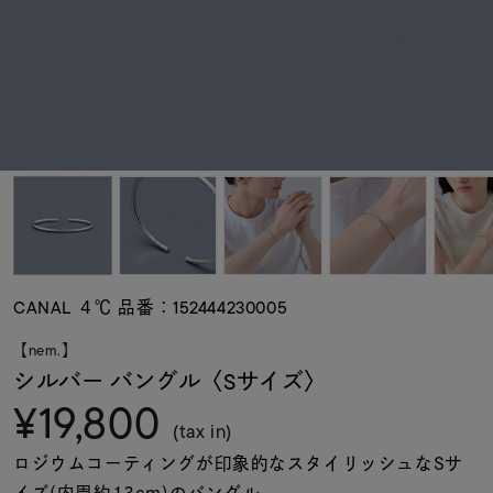
素材
カラー
誕生石
モチーフ
CANAL ４℃ 品番：152444230005
石の色
【nem.】
シルバー バングル〈Sサイズ〉
¥19,800
ファッションテイス
ト
(tax in)
ロジウムコーティングが印象的なスタイリッシュなSサ