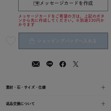
メッセージカードを作成
メッセージカードをご希望の方は、上記のボタ
ンから先に作成してください。※別途330円か
かります
ショッピングバッグへ入れる
最
短
08
月
08
日
(土)
発
送
¥19,800
(tax
in)
素材・石・サイズ・仕様
返品交換について