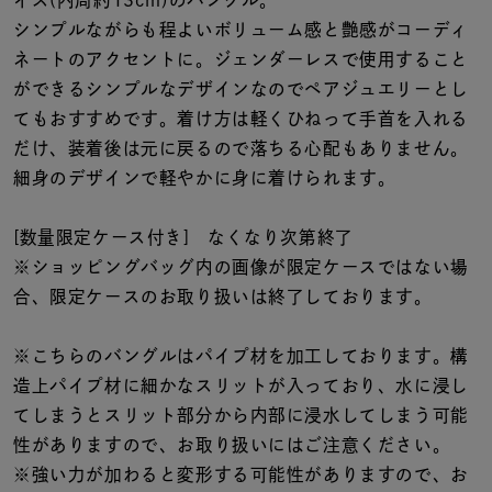
イズ(内周約13cm)のバングル。
着用シーン
シンプルながらも程よいボリューム感と艶感がコーディ
ネートのアクセントに。ジェンダーレスで使用すること
コレクション
ができるシンプルなデザインなのでペアジュエリーとし
てもおすすめです。着け方は軽くひねって手首を入れる
レディース
だけ、装着後は元に戻るので落ちる心配もありません。
～
リングサイズ
細身のデザインで軽やかに身に着けられます。
[数量限定ケース付き] なくなり次第終了
メンズ
※ショッピングバッグ内の画像が限定ケースではない場
～
リングサイズ
合、限定ケースのお取り扱いは終了しております。
※こちらのバングルはパイプ材を加工しております。構
価格
¥0
¥400,
造上パイプ材に細かなスリットが入っており、水に浸し
てしまうとスリット部分から内部に浸水してしまう可能
性がありますので、お取り扱いにはご注意ください。
在庫
在庫ありのみ
すべて表示
※強い力が加わると変形する可能性がありますので、お