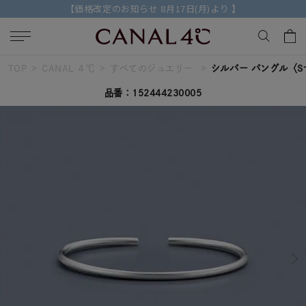
【2026 AUTUMN COLLECTION】特典付きの先行予約受付中
TOP
CANAL ４℃
すべてのジュエリー
シルバー バングル〈
キーワードで検索する
品番：152444230005
人気検索キーワード
#ペア
#ハーフエタニティリング
#エタニティ
#ダイヤモンド ネックレス
#eギフト
ブランド
Canal４℃
カテゴリー
すべてのバングル