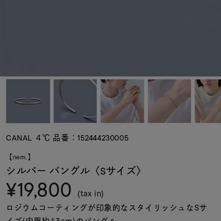
素材
カラー
誕生石
モチーフ
CANAL ４℃ 品番：152444230005
石の色
【nem.】
シルバー バングル〈Sサイズ〉
¥19,800
ファッションテイス
ト
(tax in)
ロジウムコーティングが印象的なスタイリッシュなSサ