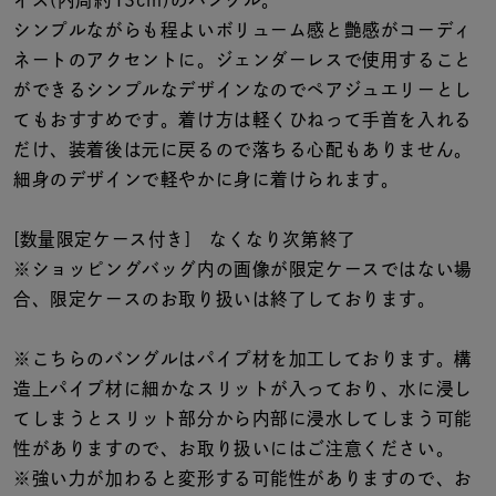
イズ(内周約13cm)のバングル。
着用シーン
シンプルながらも程よいボリューム感と艶感がコーディ
ネートのアクセントに。ジェンダーレスで使用すること
コレクション
ができるシンプルなデザインなのでペアジュエリーとし
てもおすすめです。着け方は軽くひねって手首を入れる
レディース
だけ、装着後は元に戻るので落ちる心配もありません。
～
リングサイズ
細身のデザインで軽やかに身に着けられます。
[数量限定ケース付き] なくなり次第終了
メンズ
※ショッピングバッグ内の画像が限定ケースではない場
～
リングサイズ
合、限定ケースのお取り扱いは終了しております。
※こちらのバングルはパイプ材を加工しております。構
価格
¥0
¥400,
造上パイプ材に細かなスリットが入っており、水に浸し
てしまうとスリット部分から内部に浸水してしまう可能
性がありますので、お取り扱いにはご注意ください。
在庫
在庫ありのみ
すべて表示
※強い力が加わると変形する可能性がありますので、お