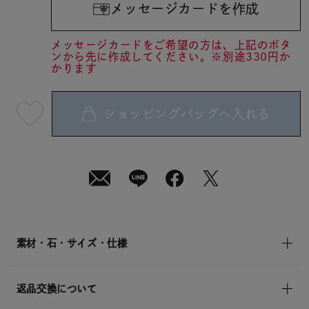
メッセージカードを作成
メッセージカードをご希望の方は、上記のボタ
ンから先に作成してください。※別途330円か
かります
ショッピングバッグへ入れる
最
短
08
月
10
日
(月)
発
送
¥19,800
(tax
in)
素材・石・サイズ・仕様
返品交換について