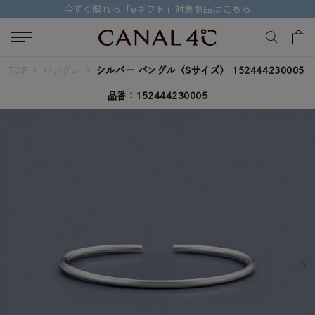
【価格改定のお知らせ 8月17日(月)より 】
TOP
バングル
シルバー バングル〈Sサイズ〉 152444230005
キーワードで検索する
品番：152444230005
人気検索キーワード
#summer
#ペア
#ダイヤモンド ネックレス
#エタニティ
#くまのプーさん
ブランド
Canal４℃
カテゴリー
すべてのジュエリー