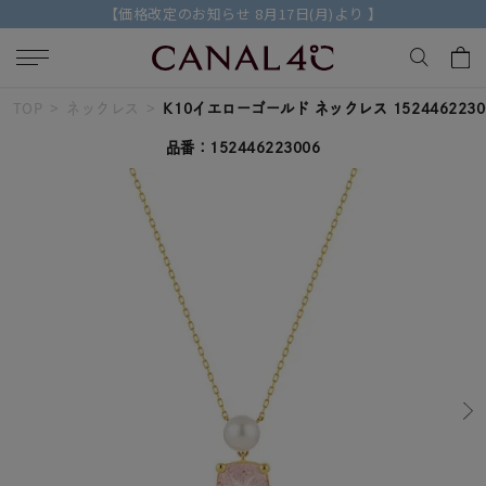
【価格改定のお知らせ 8月17日(月)より 】
TOP
ネックレス
K10イエローゴールド ネックレス 1524462230
キーワードで検索する
品番：152446223006
人気検索キーワード
#ペア
#eギフト
#ハーフエタニティリング
#刻印可
#メンズ ネックレス
ブランド
Canal４℃
カテゴリー
すべてのジュエリー