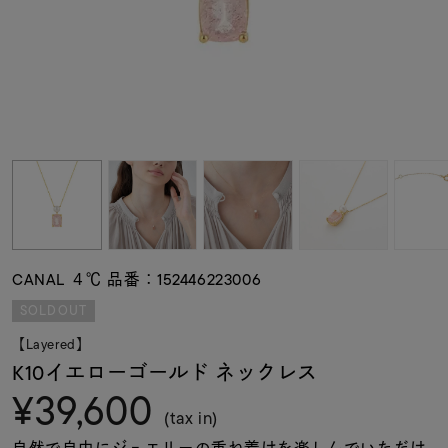
素材
カラー
誕生石
モチーフ
CANAL ４℃ 品番：152446223006
石の色
SOLDOUT
【Layered】
ファッションテイス
K10イエローゴールド ネックレス
ト
¥39,600
(tax in)
自然で自由にジュエリーの重ね着けを楽しんでいただけ