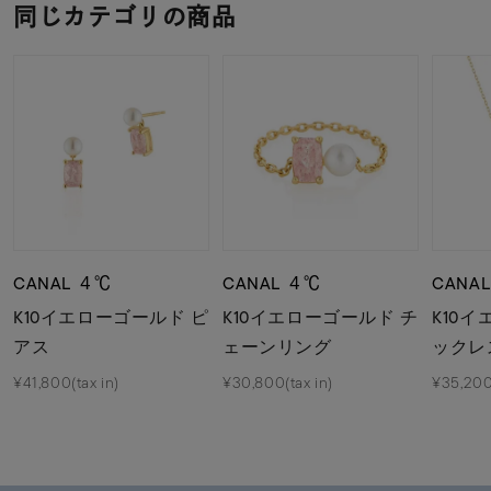
同じカテゴリの商品
CANAL ４℃
CANAL ４℃
CANA
K10イエローゴールド ピ
K10イエローゴールド チ
K10
アス
ェーンリング
ックレ
¥41,800(tax in)
¥30,800(tax in)
¥35,200(