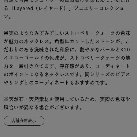
着用シーン
る「Layered（レイヤード）」ジュエリーコレクショ
ン。
コレクション
果実のようなみずみずしいストロベリークォーツの色味
が魅力のネックレス。角型にカットしたストーンが、こ
レディース
～
だわりのある洗練された印象に。艶やかなパールとK10
リングサイズ
イエローゴールドの色味が、ストロベリークォーツの魅
力を一層引き立てます。存在感があり、コーディネート
メンズ
のポイントになるネックレスです。同シリーズのピアス
～
リングサイズ
やリングとのコーディネートもおすすめです。
※天然石・天然素材を使用しているため、実際の色味や
価格
¥0
¥400,
風合いが異なる場合がございます。
店舗在庫表示
在庫
在庫ありのみ
すべて表示