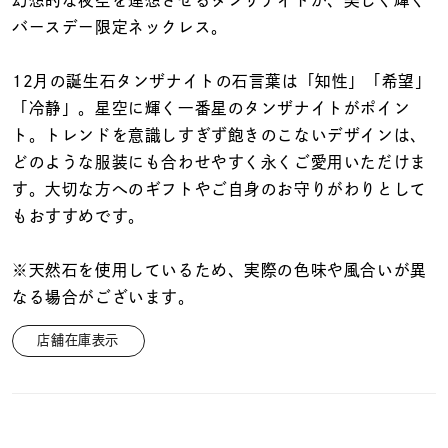
着用シーン
バースデー限定ネックレス。
コレクション
12月の誕生石タンザナイトの石言葉は「知性」「希望」
「冷静」。星空に輝く一番星のタンザナイトがポイン
ト。トレンドを意識しすぎず飽きのこないデザインは、
レディース
～
どのような服装にも合わせやすく永くご愛用いただけま
リングサイズ
す。大切な方へのギフトやご自身のお守りがわりとして
もおすすめです。
メンズ
～
リングサイズ
※天然石を使用しているため、実際の色味や風合いが異
なる場合がございます。
価格
¥0
¥400,
店舗在庫表示
在庫
在庫ありのみ
すべて表示