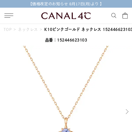
【価格改定のお知らせ 8月17日(月)より 】
TOP
ネックレス
K10ピンクゴールド ネックレス 15244662310
キーワードで検索する
品番：152446623103
人気検索キーワード
#ペア
#eギフト
#ハーフエタニティリング
#刻印可
#メンズ ネックレス
ブランド
Canal４℃
カテゴリー
すべてのジュエリー