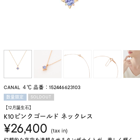
素材
カラー
誕生石
モチーフ
CANAL ４℃ 品番：152446623103
石の色
SOLDOUT
数量限定
【12月誕生石】
ファッションテイス
K10ピンクゴールド ネックレス
ト
¥26,400
(tax in)
幻想的な夜空を連想させるタンザナイトが、美しく輝く