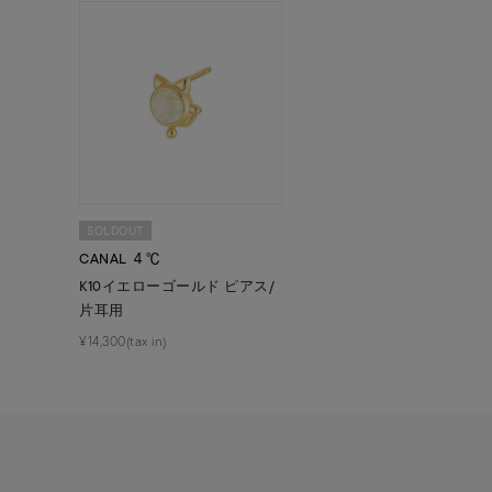
ファッションテイスト
フェミ
着用シーン
オフィ
耳周り
コレクション
公式オ
SOLDOUT
レディース
CANAL ４℃
リングサイズ
K10イエローゴールド ピアス/
片耳用
¥14,300(tax in)
メンズ
リングサイズ
価格
¥0