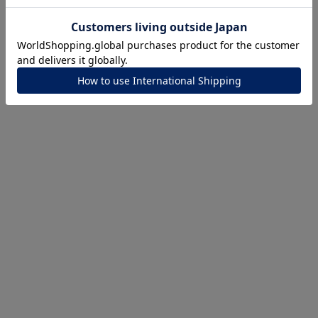
ナ
K18
K10
K7
ゴールド
シルバー
ステ
ーカラー
ピンクカラー
ホワイトカラー
トリプルカラー
誕生石
2月の誕生石
3月の誕生石
4月の誕生石
5月
誕生石
8月の誕生石
9月の誕生石
10月の誕生石
11
リセット
絞り込んで検索する
ハート
一粒
三石
パヴェ
ライン
馬蹄
ダブルループ
星座
イニシャル
リボン
その他
ホワイト
ピンク
パープル
ブルー
グリーン
マルチカラー