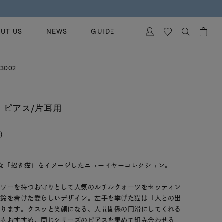
UT US
NEWS
GUIDE
カートに商品がありません。
3002
イヤリング
al Jewelry
ペアブレスレット
保証
 ピアス/片耳用
ー
ベストセラー
イダルサービス
ングはこちら
)
イダルリングの選び方
りな「招き猫」をイメージしたニューイヤーコレクション。
パワーを持つお守りとして人気のルチルクォーツをセッティン
に鈴を着けた愛らしいデザイン。左手を挙げた猫は「人との出
あります。クスッと笑顔になる、人間関係の円滑にしてくれる
にもおすすめ。同じシリーズのピアスを集めて組み合わせる