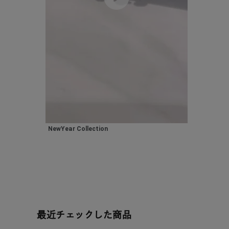
カテゴリー
素材
プラチ
カラー
イエロ
1月の
誕生石
7月の
NewYear Collection
しずく
モチーフ
クロス
クリア
石の色
レッド
最近チェックした商品