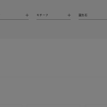
庫ありのみ
すべて表示
材
モチーフ
誕生石