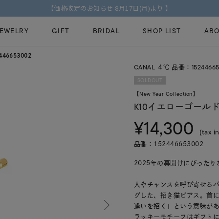
【価格改定のお知らせ 8月17日(月)より 】
JEWELRY
GIFT
BRIDAL
SHOP LIST
ABO
46653002
CANAL ４℃ 品番：15244665
ピンキーリング
ピアス
Fashion Jewelry
Brid
SOLDOUT
ペアネックレス
ペアリング
【New Year Collection】
プレゼントガイド
永久
K10イエローゴールド
新着商品
限定ジュエリ
ジュエリーケア
ブラ
¥14,300
ーチ
アジャスター
ブライダルリ
(tax in
法人のお客様
ブラ
品番：152446653002
2025年の幕開けにぴった
人やチャンスを呼び寄せる
グした、招き猫ピアス。首
逢いを招く」という意味が
ラッキーモチーフはギフト