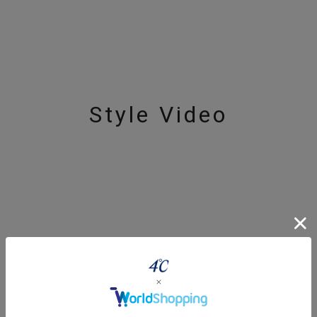
Style Video
r
#ペア
#ダイヤモンド ネックレス
#エタニティ
#くまのプ