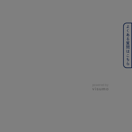
よくある質問はこちら
ンレス
その他
の誕生石
6月の誕生石
月の誕生石
12月の誕生石
powered by
ムーン
フラワー
イエロー
ブラウン