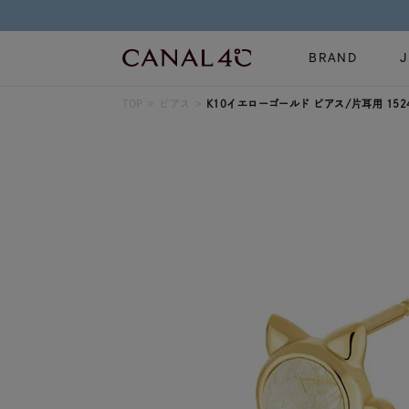
BRAND
TOP
ピアス
K10イエローゴールド ピアス/片耳用 1524
ネックレス
リング
Online Shop
イヤーカフ
ブレスレット
ショッピングガイド
時計
誕生石
よくあるご質問
すべてのジュエリー
ジュエリーポ