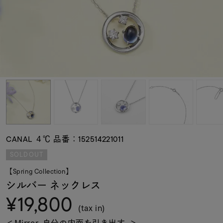
素材
カラー
誕生石
モチーフ
CANAL ４℃ 品番：152514221011
石の色
SOLDOUT
【Spring Collection】
ファッションテイス
シルバー ネックレス
ト
¥19,800
(tax in)
＜Mirror-自分の内面を引き出す-＞