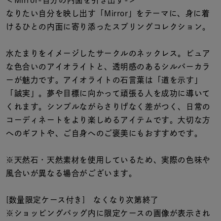
着用シーン
なりたい自分を映し出す「Mirror」をテーマに、身に着
けるひとの内面に寄り添ったスプリングコレクション。
コレクション
水たまりをイメージしたサークルのネックレス。ピュア
な色合いのアイオライトと、透明感のあるシルバーカラ
レディース
～
ーが魅力です。アイオライトの石言葉は「道を示す」
リングサイズ
「誠実」。夢や目標に向かって頑張る人を成功に導いて
くれます。シンプルながらさりげなく差がつく、日常の
メンズ
コーディネートをより楽しめるアイテムです。大切な方
～
リングサイズ
へのギフトや、ご自身へのご褒美にもおすすめです。
※天然石・天然素材を使用しているため、実際の色味や
価格
¥0
¥400,
風合いが異なる場合がございます。
[数量限定ケース付き] なくなり次第終了
在庫
在庫ありのみ
すべて表示
※ショッピングバッグ内に限定ケースの画像が表示され