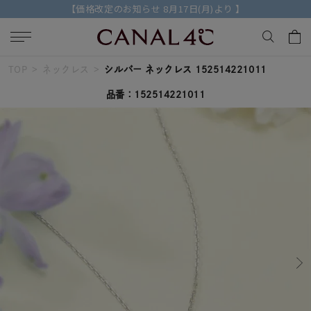
より 】
【2026 AUTUMN COLLECTION】特典付き
TOP
ネックレス
シルバー ネックレス 152514221011
キーワードで検索する
品番：152514221011
人気検索キーワード
#summer
#ダイヤモンド ネックレス
#くまのプーさん
#ペア
#エタニティ
ブランド
Canal４℃
カテゴリー
すべてのネックレス