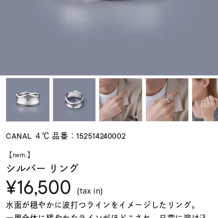
素材
カラー
誕生石
モチーフ
CANAL ４℃ 品番：152514240002
石の色
【nem.】
シルバー リング
¥16,500
ファッションテイス
ト
(tax in)
水面が穏やかに波打つラインをイメージしたリング。