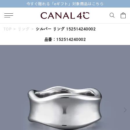
今すぐ贈れる「eギフト」対象商品はこちら
TOP
リング
シルバー リング 152514240002
キーワードで検索する
品番：152514240002
人気検索キーワード
#summer
#ダイヤモンド ネックレス
#くまのプーさん
#エタニティ
#ジュエリー
ブランド
Canal４℃
カテゴリー
すべてのジュエリー