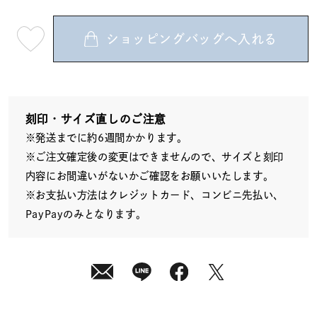
ショッピングバッグへ入れる
最
短
08
月
12
日
(水)
発
送
刻印・サイズ直しのご注意
¥16,500
※発送までに約6週間かかります。
(tax
in)
※ご注文確定後の変更はできませんので、サイズと刻印
内容にお間違いがないかご確認をお願いいたします。
※お支払い方法はクレジットカード、コンビニ先払い、
PayPayのみとなります。