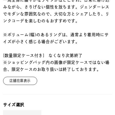
一周全体に緩やかなラインがほどこされ、日常に溶け込
着用シーン
みながら、さりげない個性を放ちます。ジェンダーレス
でモダンな雰囲気なので、大切な方とシェアしたり、リ
コレクション
ンクコーデを楽しむのもおすすめです。
レディース
※ボリューム(幅)のあるリングは、通常より着用時にサ
～
リングサイズ
イズが小さく感じる場合がございます。
[数量限定ケース付き] なくなり次第終了
メンズ
※ショッピングバッグ内の画像が限定ケースではない場
～
リングサイズ
合、限定ケースのお取り扱いは終了しております。
店舗在庫表示
価格
¥0
¥400,
サイズ選択
在庫
在庫ありのみ
すべて表示