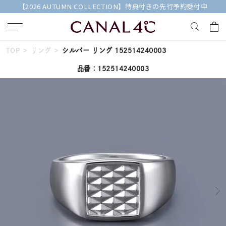
【2026 AUTUMN COLLECTION】特典付きの先行予約受付中
TOP
リング
シルバー リング 152514240003
キーワードで検索する
品番：152514240003
人気検索キーワード
#summer
#ダイヤモンド ネックレス
#くまのプーさん
#ペア
#エタニティ
ブランド
Canal４℃
カテゴリー
すべてのジュエリー