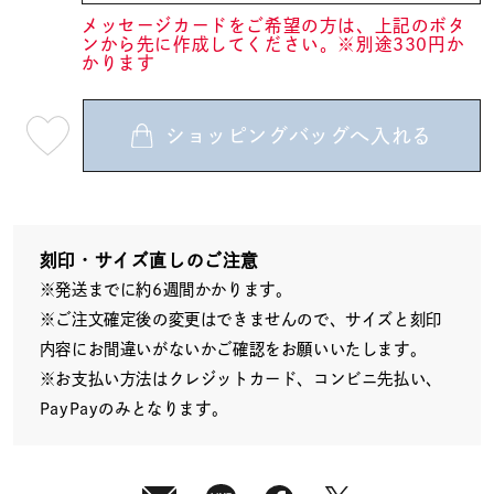
メッセージカードをご希望の方は、上記のボタ
ンから先に作成してください。※別途330円か
かります
ショッピングバッグへ入れる
最
短
08
月
10
日
(月)
発
送
刻印・サイズ直しのご注意
¥17,600
※発送までに約6週間かかります。
(tax
in)
※ご注文確定後の変更はできませんので、サイズと刻印
内容にお間違いがないかご確認をお願いいたします。
※お支払い方法はクレジットカード、コンビニ先払い、
PayPayのみとなります。