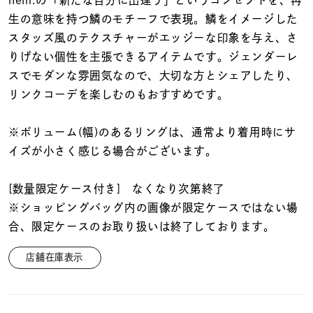
nem.の「新たな自分に出逢う」というコンセプトを、再
着用シーン
生の意味を持つ鱗のモチーフで表現。鱗をイメージした
スタッズ風のテクスチャーがエッジーな印象を与え、さ
コレクション
りげない個性を主張できるアイテムです。ジェンダーレ
スでモダンな雰囲気なので、大切な方とシェアしたり、
レディース
リンクコーデを楽しむのもおすすめです。
～
リングサイズ
※ボリューム(幅)のあるリングは、通常より着用時にサ
イズが小さく感じる場合がございます。
メンズ
～
リングサイズ
[数量限定ケース付き] なくなり次第終了
※ショッピングバッグ内の画像が限定ケースではない場
合、限定ケースのお取り扱いは終了しております。
価格
¥0
¥400,
店舗在庫表示
在庫
在庫ありのみ
すべて表示