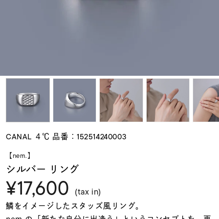
素材
カラー
誕生石
モチーフ
CANAL ４℃ 品番：152514240003
石の色
【nem.】
シルバー リング
¥17,600
ファッションテイス
ト
(tax in)
鱗をイメージしたスタッズ風リング。