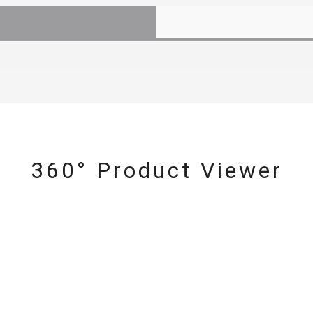
360° Product Viewer
r
#ダイヤモンド ネックレス
#くまのプーさん
#ペア
#エタ