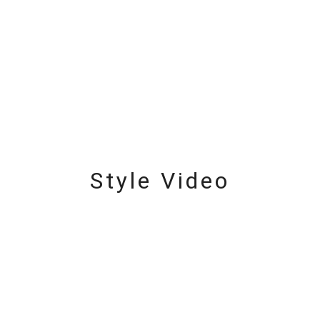
ナ
K18
K10
K7
ゴールド
シルバー
ステ
ーカラー
ピンクカラー
ホワイトカラー
トリプルカラー
誕生石
2月の誕生石
3月の誕生石
4月の誕生石
5月
誕生石
8月の誕生石
9月の誕生石
10月の誕生石
11
Style Video
リセット
絞り込んで検索する
ハート
一粒
三石
パヴェ
ライン
馬蹄
ダブルループ
星座
イニシャル
リボン
その他
ホワイト
ピンク
パープル
ブルー
グリーン
マルチカラー