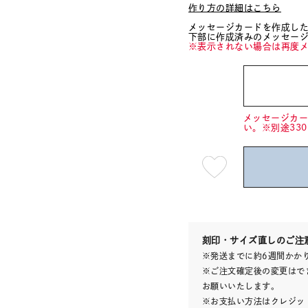
作り方の詳細はこちら
メッセージカードを作成し
下部に作成済みのメッセー
※表示されない場合は再度
メッセージカ
い。※別途33
最
短
08
月
10
日
(月)
発
送
¥9,90
刻印・サイズ直しのご注
※発送までに約6週間かか
※ご注文確定後の変更はで
お願いいたします。
※お支払い方法はクレジット