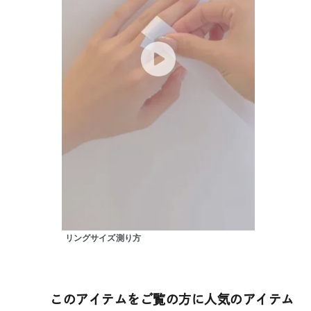
ファッションテイスト
フェミ
着用シーン
オフィ
耳周り
コレクション
公式オ
レディース
リングサイズ
メンズ
リングサイズ
リングサイズ測り方
価格
¥0
このアイテムをご覧の方に人気のアイテム