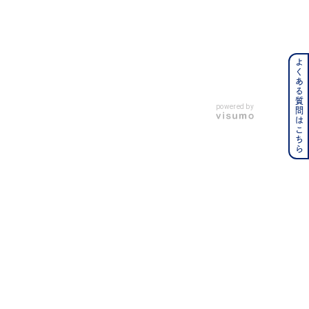
よくある質問はこちら
ンレス
その他
powered by
の誕生石
6月の誕生石
月の誕生石
12月の誕生石
ムーン
フラワー
イエロー
ブラウン