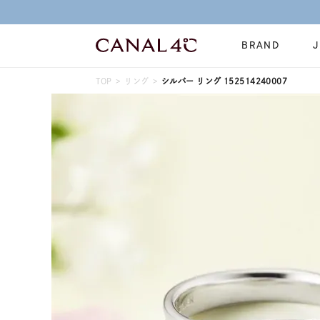
BRAND
TOP
リング
シルバー リング 152514240007
ネックレス
リング
Online Shop
イヤーカフ
ブレスレット
ショッピングガイド
時計
誕生石
よくあるご質問
すべてのジュエリー
ジュエリーポ