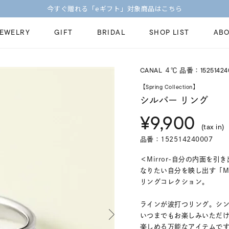
今すぐ贈れる「eギフト」対象商品はこちら
JEWELRY
GIFT
BRIDAL
SHOP LIST
ABO
CANAL ４℃ 品番：15251424
ピンキーリング
ピアス
Fashion Jewelry
Brid
【Spring Collection】
ペアネックレス
ペアリング
シルバー リング
プレゼントガイド
永久
¥9,900
新着商品
限定ジュエリ
ジュエリーケア
ブラ
(tax in)
ーチ
アジャスター
ブライダルリ
品番：152514240007
法人のお客様
ブラ
＜Mirror-自分の内面を引き
なりたい自分を映し出す「M
リングコレクション。
ラインが波打つリング。シ
いつまでもお楽しみいただ
楽しめる万能なアイテムで