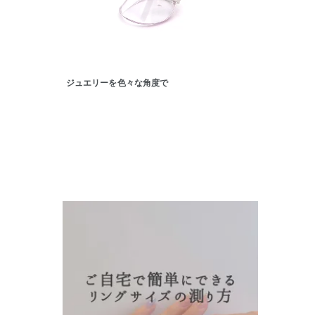
カテゴリー
素材
プラチ
ジュエリーを色々な角度で
カラー
イエロ
1月の
誕生石
7月の
しずく
モチーフ
クロス
クリア
石の色
レッド