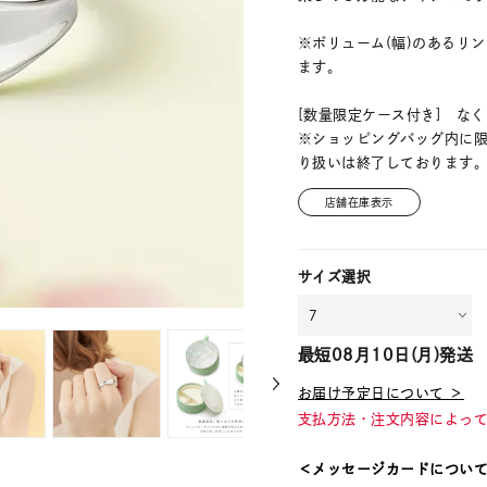
※ボリューム(幅)のあるリ
ます。
[数量限定ケース付き] な
※ショッピングバッグ内に
り扱いは終了しております
店舗在庫表示
サイズ選択
最短
08月10日(月)
発送
お届け予定日について ＞
支払方法・注文内容によっ
＜メッセージカードについ