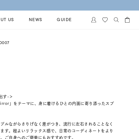
UT US
NEWS
GUIDE
カートに商品がありません。
0007
イヤリング
al Jewelry
ペアブレスレット
保証
ー
ベストセラー
イダルサービス
ングはこちら
イダルリングの選び方
出す-＞
irror」をテーマに、身に着けるひとの内面に寄り添ったスプ
ンプルながらさりげなく差がつき、流行に左右されることなく
けます。程よいリラックス感で、日常のコーディネートをより
す。ご自身へのご褒美にもおすすめです。