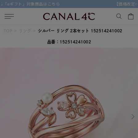
【価格改定のお知らせ 8月17日(月)より 】
TOP
リング
シルバー リング 2本セット 152514241002
キーワードで検索する
品番：152514241002
人気検索キーワード
#ペア
#ハーフエタニティリング
#エタニティ
#ダイヤモンド ネックレス
#eギフト
ブランド
Canal４℃
カテゴリー
すべてのジュエリー