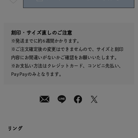
短
08
月
08
日
(土)
発
送
刻印・サイズ直しのご注意
¥25,300
※発送までに約6週間かかります。
(tax
in)
※ご注文確定後の変更はできませんので、サイズと刻印
内容にお間違いがないかご確認をお願いいたします。
※お支払い方法はクレジットカード、コンビニ先払い、
PayPayのみとなります。
リング