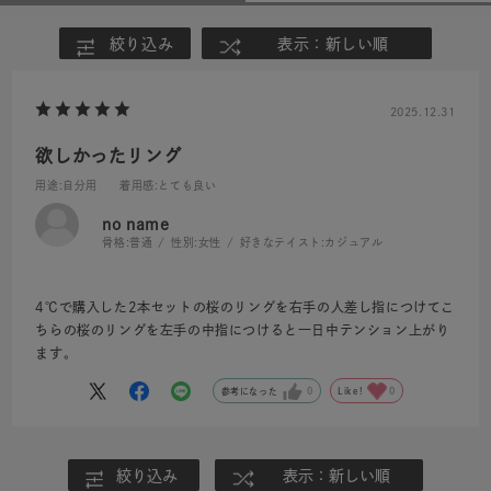
絞り込み
表示：新しい順
2025.12.31
欲しかったリング
用途
:自分用
着用感
:とても良い
no name
骨格:
普通
性別:
女性
好きなテイスト:
カジュアル
4℃で購入した2本セットの桜のリングを右手の人差し指につけてこ
ちらの桜のリングを左手の中指につけると一日中テンション上がり
ます。
参考になった
0
Like!
0
絞り込み
表示：新しい順