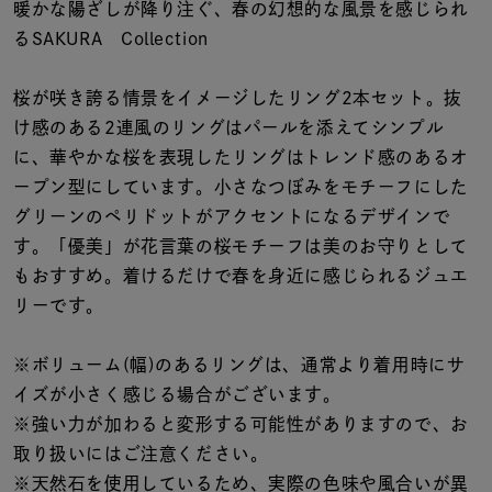
着用シーン
暖かな陽ざしが降り注ぐ、春の幻想的な風景を感じられ
るSAKURA Collection
コレクション
桜が咲き誇る情景をイメージしたリング2本セット。抜
け感のある2連風のリングはパールを添えてシンプル
レディース
に、華やかな桜を表現したリングはトレンド感のあるオ
～
リングサイズ
ープン型にしています。小さなつぼみをモチーフにした
グリーンのペリドットがアクセントになるデザインで
す。「優美」が花言葉の桜モチーフは美のお守りとして
メンズ
～
もおすすめ。着けるだけで春を身近に感じられるジュエ
リングサイズ
リーです。
価格
※ボリューム(幅)のあるリングは、通常より着用時にサ
¥0
¥400,
イズが小さく感じる場合がございます。
※強い力が加わると変形する可能性がありますので、お
在庫
在庫ありのみ
すべて表示
取り扱いにはご注意ください。
※天然石を使用しているため、実際の色味や風合いが異