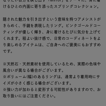
なりたい自分を映し出す「Mirror」をテーマに、身に着
着用シーン
けるひとの内面に寄り添ったスプリングコレクション。
コレクション
隠された魅力を引き出すという意味を持つアメシストが
きらめく、手鏡を表現したリング。ピンクゴールドコー
レディース
ティングが優しく輝き、身に着けるたびに気分を上げて
～
リングサイズ
くれます。程よい抜け感で、日常のコーディネートをよ
り楽しめるアイテムは、ご自身へのご褒美にもおすすめ
です。
メンズ
～
リングサイズ
※天然石・天然素材を使用しているため、実際の色味や
風合いが異なる場合がございます。
※ボリューム(幅)のあるリングは、通常より着用時にサ
価格
¥0
¥400,
イズが小さく感じる場合がございます。
※強い力が加わると変形する可能性がありますので、お
取り扱いにはご注意ください。
在庫
在庫ありのみ
すべて表示