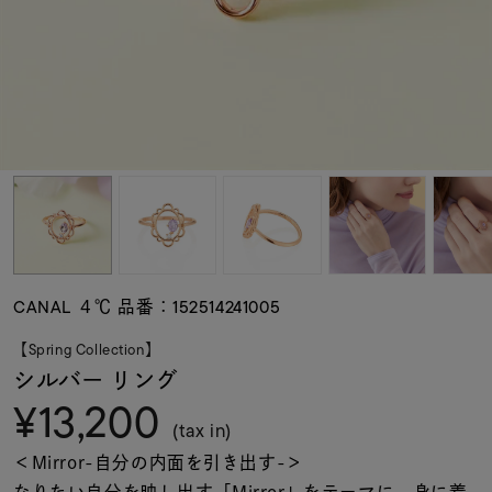
素材
カラー
誕生石
モチーフ
CANAL ４℃ 品番：152514241005
石の色
【Spring Collection】
シルバー リング
¥13,200
ファッションテイス
ト
(tax in)
＜Mirror-自分の内面を引き出す-＞