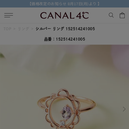
【価格改定のお知らせ 8月17日(月)より 】
TOP
リング
シルバー リング 152514241005
キーワードで検索する
品番：152514241005
人気検索キーワード
#summer
#ダイヤモンド ネックレス
#くまのプーさん
#ペア
#エタニティ
ブランド
Canal４℃
カテゴリー
すべてのジュエリー