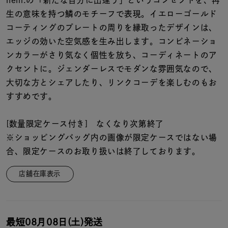
nem.の「新たな自分に出逢う」というコンセプトを、再
着用シーン
生の意味を持つ鱗のモチーフで表現。イエローゴールド
コーティングのプレートの周りを縁取ったデザインは、
コレクション
エッジの効いた空気感を生み出します。コンビネーショ
ンカラーがさり気なく個性を放ち、コーディネートのア
レディース
クセントに。ジェンダーレスでモダンな雰囲気なので、
～
リングサイズ
大切な方とシェアしたり、リンクコーデを楽しむのもお
すすめです。
メンズ
[数量限定ケース付き] なくなり次第終了
～
リングサイズ
※ショッピングバッグ内の画像が限定ケースではない場
合、限定ケースのお取り扱いは終了しております。
価格
¥0
¥400,
店舗在庫表示
在庫
在庫ありのみ
すべて表示
最短
08月08日(土)
発送