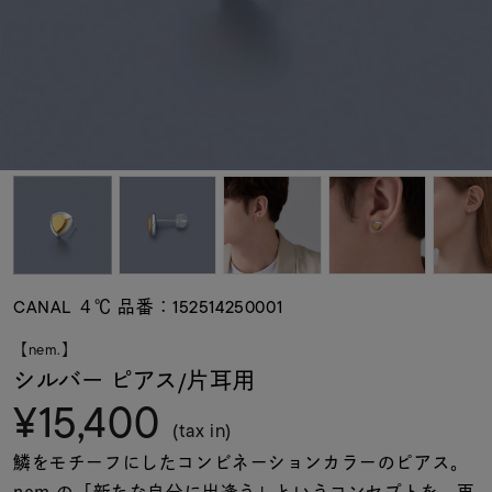
素材
カラー
誕生石
モチーフ
CANAL ４℃ 品番：152514250001
石の色
【nem.】
シルバー ピアス/片耳用
¥15,400
ファッションテイス
ト
(tax in)
鱗をモチーフにしたコンビネーションカラーのピアス。