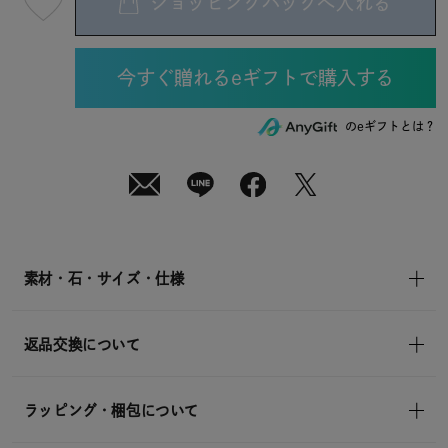
ショッピングバッグへ入れる
最
短
08
月
08
日
(土)
発
送
¥15,400
のeギフトとは？
(tax
in)
素材・石・サイズ・仕様
返品交換について
ラッピング・梱包について