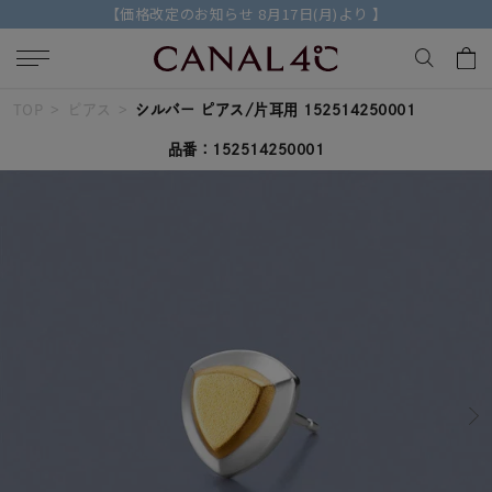
【価格改定のお知らせ 8月17日(月)より 】
TOP
ピアス
シルバー ピアス/片耳用 152514250001
キーワードで検索する
品番：152514250001
人気検索キーワード
#ペア
#ハーフエタニティリング
#エタニティ
#ダイヤモンド ネックレス
#eギフト
ブランド
Canal４℃
カテゴリー
すべてのジュエリー