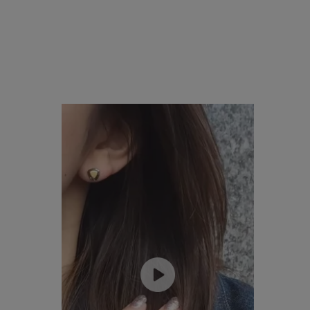
カテゴリー
素材
プラチ
カラー
イエロ
1月の
誕生石
7月の
しずく
モチーフ
クロス
クリア
石の色
レッド