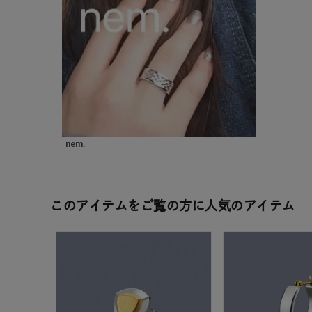
ファッションテイスト
フェミ
着用シーン
オフィ
耳周り
コレクション
公式オ
nem.
レディース
リングサイズ
このアイテムをご覧の方に人気のアイテム
メンズ
リングサイズ
価格
¥0