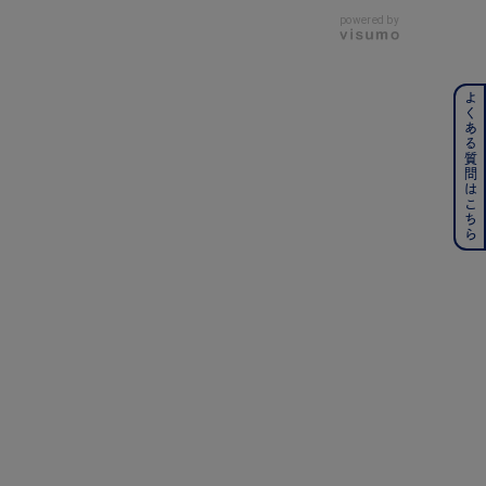
powered by
よくある質問はこちら
ンレス
その他
の誕生石
6月の誕生石
月の誕生石
12月の誕生石
ムーン
フラワー
イエロー
ブラウン