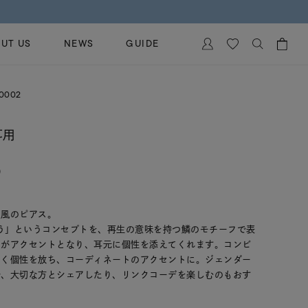
UT US
NEWS
GUIDE
カートに商品がありません。
0002
イヤリング
al Jewelry
ペアブレスレット
耳用
保証
ー
ベストセラー
イダルサービス
)
ングはこちら
イダルリングの選び方
ン風のピアス。
逢う」というコンセプトを、再生の意味を持つ鱗のモチーフで表
ーがアクセントとなり、耳元に個性を添えてくれます。コンビ
なく個性を放ち、コーディネートのアクセントに。ジェンダー
で、大切な方とシェアしたり、リンクコーデを楽しむのもおす