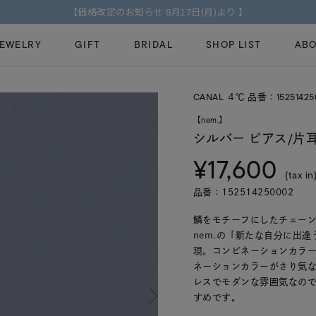
【価格改定のお知らせ 8月17日(月)より 】
JEWELRY
GIFT
BRIDAL
SHOP LIST
ABO
CANAL ４℃ 品番：15251425
ピンキーリング
ピアス
Fashion Jewelry
Brid
【nem.】
ペアネックレス
ペアリング
シルバー ピアス/片
プレゼントガイド
永久
¥17,600
新着商品
限定ジュエリ
ジュエリーケア
ブラ
(tax in
ーチ
アジャスター
ブライダルリ
品番：152514250002
法人のお客様
ブラ
鱗をモチーフにしたチェー
nem.の「新たな自分に出
現。コンビネーションカラ
ネーションカラーがさり気
レスでモダンな雰囲気なの
すめです。