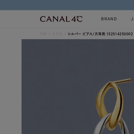
BRAND
TOP
ピアス
シルバー ピアス/片耳用 152514250002
ネックレス
リング
Online Shop
イヤーカフ
ブレスレット
ショッピングガイド
時計
誕生石
よくあるご質問
すべてのジュエリー
ジュエリーポ