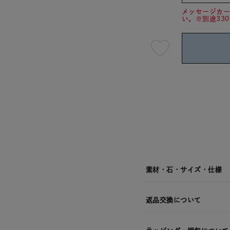
メッセージカ
い。※別途33
最
短
08
月
10
日
(月)
発
送
¥17,6
素材・石・サイズ・仕様
返品交換について