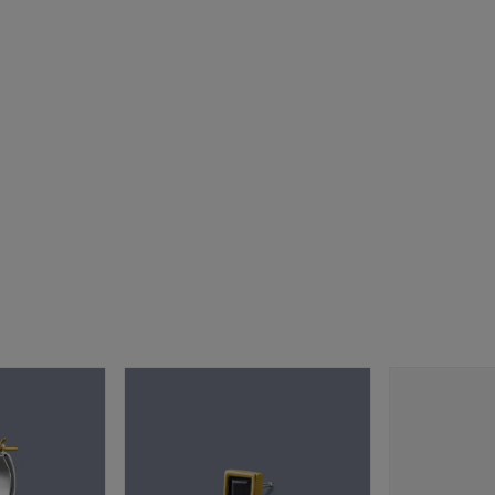
ニン
エレガント
カジュアル
フォーマル
モード
ス
ご褒美
記念日
誕生日
気分転換
デート
ジュエリー
腕周りジュエリー
ペアジュエリー
ベストセ
ンラインショップ限定
～
～
¥400,00