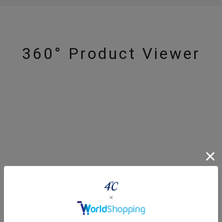
360° Product Viewer
r
#ペア
#ダイヤモンド ネックレス
#エタニティ
#くまのプ