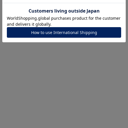
ナ
K18
K10
K7
ゴールド
シルバー
ステ
Style Video
ーカラー
ピンクカラー
ホワイトカラー
トリプルカラー
誕生石
2月の誕生石
3月の誕生石
4月の誕生石
5月
誕生石
8月の誕生石
9月の誕生石
10月の誕生石
11
リセット
絞り込んで検索する
ハート
一粒
三石
パヴェ
ライン
馬蹄
ダブルループ
星座
イニシャル
リボン
その他
ホワイト
ピンク
パープル
ブルー
グリーン
マルチカラー