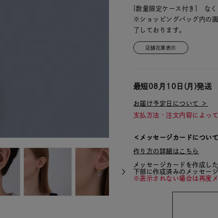
[数量限定ケース付き] な
※ショッピングバッグ内の
了しております。
店舗在庫表示
最短
08月10日(月)
発送
お届け予定日について ＞
支払方法・注文内容によっ
＜メッセージカードについ
作り方の詳細はこちら
メッセージカードを作成し
下部に作成済みのメッセー
※表示されない場合は再度