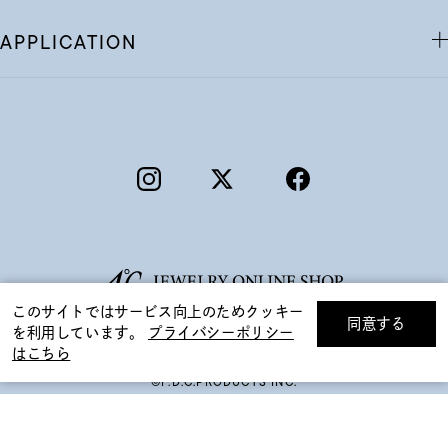
APPLICATION
ギフトをお探しですか？
このサイトではサービス向上のためクッキー
同意する
を利用しています。
プライバシーポリシー
リセット
絞り込んで検索する
はこちら
eギフトで
贈る
©F.D.C.PRODUCTS INC.