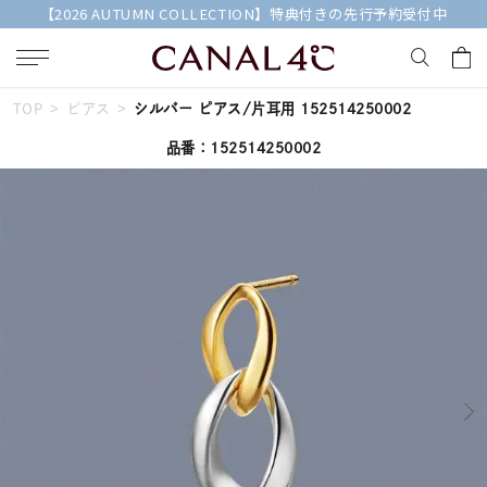
【2026 AUTUMN COLLECTION】特典付きの先行予約受付中
TOP
ピアス
シルバー ピアス/片耳用 152514250002
キーワードで検索する
品番：152514250002
人気検索キーワード
#ペア
#eギフト
#ハーフエタニティリング
#刻印可
#メンズ ネックレス
ブランド
Canal４℃
カテゴリー
すべてのジュエリー