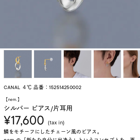
素材
カラー
誕生石
モチーフ
CANAL ４℃ 品番：152514250002
石の色
【nem.】
シルバー ピアス/片耳用
¥17,600
ファッションテイス
ト
(tax in)
鱗をモチーフにしたチェーン風のピアス。