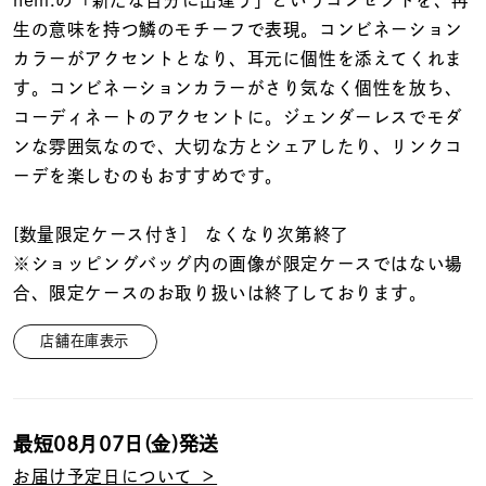
nem.の「新たな自分に出逢う」というコンセプトを、再
着用シーン
生の意味を持つ鱗のモチーフで表現。コンビネーション
カラーがアクセントとなり、耳元に個性を添えてくれま
コレクション
す。コンビネーションカラーがさり気なく個性を放ち、
コーディネートのアクセントに。ジェンダーレスでモダ
レディース
ンな雰囲気なので、大切な方とシェアしたり、リンクコ
～
リングサイズ
ーデを楽しむのもおすすめです。
[数量限定ケース付き] なくなり次第終了
メンズ
※ショッピングバッグ内の画像が限定ケースではない場
～
リングサイズ
合、限定ケースのお取り扱いは終了しております。
店舗在庫表示
価格
¥0
¥400,
最短
08月07日(金)
発送
在庫
在庫ありのみ
すべて表示
お届け予定日について ＞