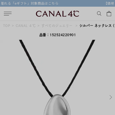
【価格改定のお知らせ 8月17日(月)より 】
TOP
CANAL ４℃
すべてのジュエリー
シルバー ネックレス
(
キーワードで検索する
品番：152524220901
人気検索キーワード
#summer
#ダイヤモンド ネックレス
#くまのプーさん
#ペア
#エタニティ
ブランド
Canal４℃
カテゴリー
すべてのネックレス