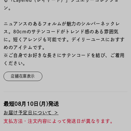
る「Layered（レイヤード）」ジュエリーコレクショ
着用シーン
ン。
コレクション
ニュアンスのあるフォルムが魅力のシルバーネックレ
ス。80cmのサテンコードがトレンド感のある雰囲気
レディース
に。短くアレンジも可能です。デイリーユースにおすす
～
リングサイズ
めのアイテムです。
※ご自身でお好きな長さにサテンコードを結び、ご着用
ください。
メンズ
～
リングサイズ
店舗在庫表示
価格
¥0
¥400,
最短
08月10日(月)
発送
お届け予定日について ＞
在庫
在庫ありのみ
すべて表示
支払方法・注文内容によって発送日が異なります。