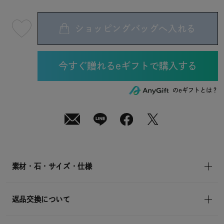
ショッピングバッグへ入れる
最
短
08
月
07
日
(金)
発
送
¥33,000
のeギフトとは？
(tax
in)
素材・石・サイズ・仕様
返品交換について