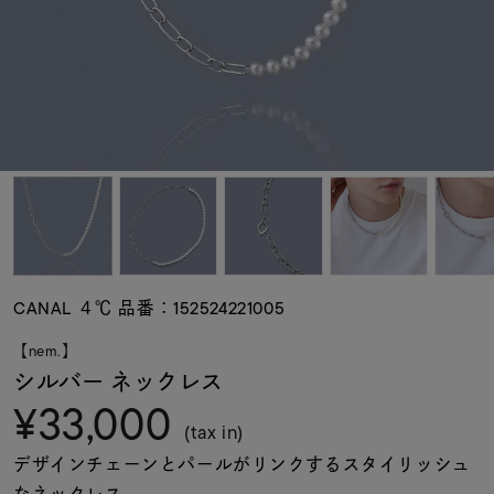
素材
カラー
誕生石
モチーフ
CANAL ４℃ 品番：152524221005
石の色
【nem.】
シルバー ネックレス
¥33,000
ファッションテイス
ト
(tax in)
デザインチェーンとパールがリンクするスタイリッシュ