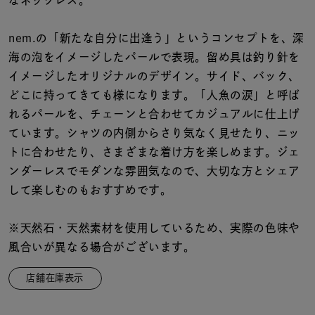
なネックレス。
着用シーン
nem.の「新たな自分に出逢う」というコンセプトを、深
コレクション
海の泡をイメージしたパールで表現。留め具は釣り針を
イメージしたオリジナルのデザイン。サイド、バック、
レディース
どこに持ってきても様になります。「人魚の涙」と呼ば
～
リングサイズ
れるパールを、チェーンと合わせてカジュアルに仕上げ
ています。シャツの内側からさり気なく見せたり、ニッ
トに合わせたり、さまざまな着け方を楽しめます。ジェ
メンズ
ンダーレスでモダンな雰囲気なので、大切な方とシェア
～
リングサイズ
して楽しむのもおすすめです。
※天然石・天然素材を使用しているため、実際の色味や
価格
¥0
¥400,
風合いが異なる場合がございます。
店舗在庫表示
在庫
在庫ありのみ
すべて表示