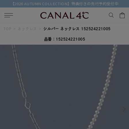
【2026 AUTUMN COLLECTION】特典付きの先行予約受付中
TOP
ネックレス
シルバー ネックレス 152524221005
キーワードで検索する
品番：152524221005
人気検索キーワード
#ペア
#eギフト
#ハーフエタニティリング
#刻印可
#メンズ ネックレス
ブランド
Canal４℃
カテゴリー
すべてのジュエリー