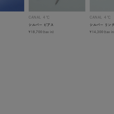
ニン
エレガント
カジュアル
フォーマル
モード
CANAL ４℃
CANAL ４℃
ス
ご褒美
記念日
誕生日
気分転換
デート
シルバー ピアス
シルバー リン
¥
18,700
¥
14,300
ジュエリー
腕周りジュエリー
ペアジュエリー
ベストセ
ンラインショップ限定
～
～
¥400,00