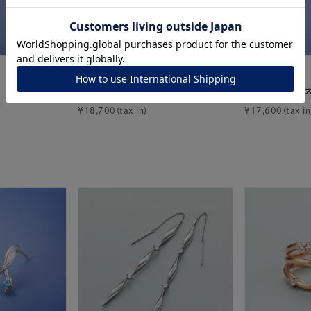
ナ
K18
K10
K7
ゴールド
シルバー
ステ
CANAL ４℃
CANAL ４℃
シルバー ネックレス
シルバー ピア
ーカラー
ピンクカラー
ホワイトカラー
トリプルカラー
¥
18,700
¥
17,600
誕生石
2月の誕生石
3月の誕生石
4月の誕生石
5月
誕生石
8月の誕生石
9月の誕生石
10月の誕生石
11
リセット
絞り込んで検索する
ハート
一粒
三石
パヴェ
ライン
馬蹄
ダブルループ
星座
イニシャル
リボン
その他
ホワイト
ピンク
パープル
ブルー
グリーン
マルチカラー