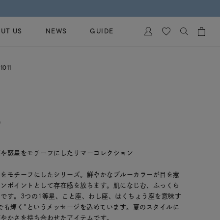
UT US
NEWS
GUIDE
カートに商品がありません。
011
イヤリング
al Jewelry
ペアブレスレット
保証
ー
ベストセラー
イダルサービス
)
ングはこちら
イダルリングの選び方
座や惑星をモチーフにしたサマーコレクション
形をモチーフにしたシリーズ。鮮やかなブルーカラーが目を惹
ワンポイントとして存在感を放ちます。肌になじむ、ふっくら
です。3つの1等星、こと座、わし座、はくちょう座を意味す
でも輝く"というメッセージを込めています。夏のスタイルに
爽やかさを持ち合わせたアイテムです。