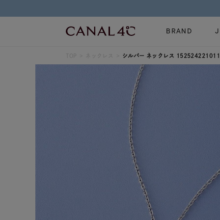
BRAND
TOP
ネックレス
シルバー ネックレス 152524221011
ネックレス
リング
Online Shop
イヤーカフ
ブレスレット
ショッピングガイド
時計
誕生石
よくあるご質問
すべてのジュエリー
ジュエリーポ