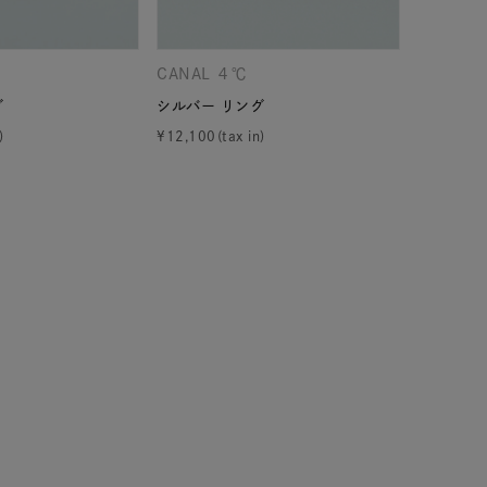
シンプル
ユニセックス
CANAL ４℃
CANAL 
結婚式
推し活
グ
シルバー リング
シルバー 
¥
12,100
¥
13,200
レクション
0