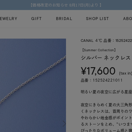
【2026 AUTUMN COLLECTION】特典付きの先行予約受付中
JEWELRY
GIFT
BRIDAL
SHOP LIST
ABO
CANAL ４℃ 品番：152524221
ピンキーリング
ピアス
Fashion Jewelry
Brid
【Summer Collection】
ペアネックレス
ペアリング
シルバー ネックレス
プレゼントガイド
永久
¥17,600
新着商品
限定ジュエリ
ジュエリーケア
ブラ
(tax in
ーチ
アジャスター
ブライダルリ
品番：152524221011
法人のお客様
ブラ
明るい夏の夜空に広がる星
夜空にきらめく夏の大三角
くネックレスは、首周りの
やわらかい地金感がポイント
るストーンをとめ、"いつま
ぴったりなボリューム感と