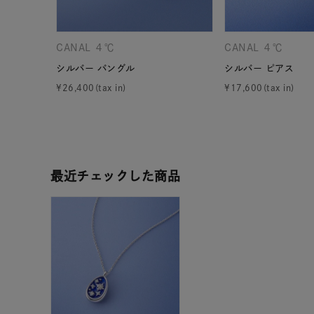
ファッションテイスト
フェミ
CANAL ４℃
CANAL ４℃
着用シーン
オフィ
シルバー バングル
シルバー ピアス
¥
26,400
¥
17,600
耳周り
コレクション
公式オ
レディース
リングサイズ
最近チェックした商品
メンズ
リングサイズ
価格
¥0