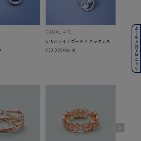
よくある質問はこちら
ンレス
CANAL ４℃
４℃
ス
K10ホワイトゴールド ネックレス
エターナ
その他
¥
33,000
¥
18,700
の誕生石
6月の誕生石
月の誕生石
12月の誕生石
ムーン
フラワー
イエロー
ブラウン