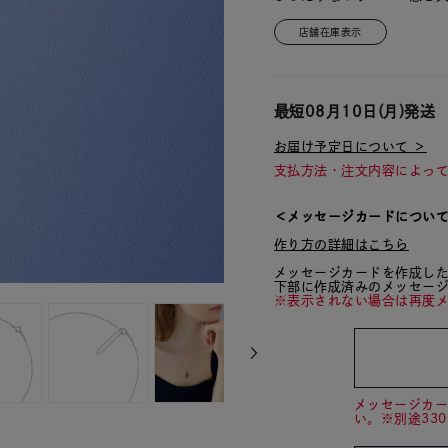
店舗在庫表示
最短
08月10日(月)
発送
お届け予定日について ＞
支払方法・注文内容によっ
＜メッセージカードについ
作り方の詳細はこちら
メッセージカードを作成し
下部に作成済みのメッセー
※表示されない場合は再度
メッセージカ
い。※別途33