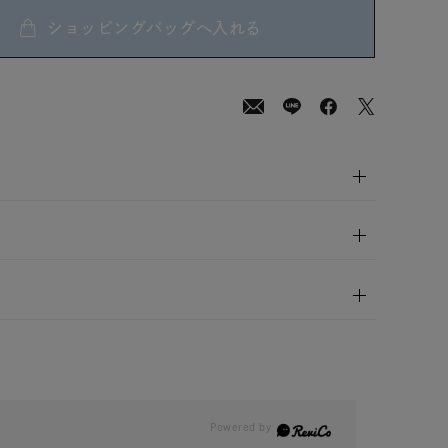
ショッピングバッグへ入れる
00
(tax
in)