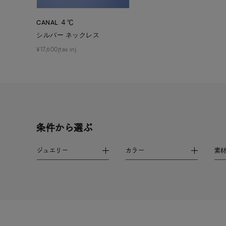
在庫
在
CANAL ４℃
シルバー ネックレス
¥17,600(tax in)
条件から選ぶ
ジュエリー
カラー
素