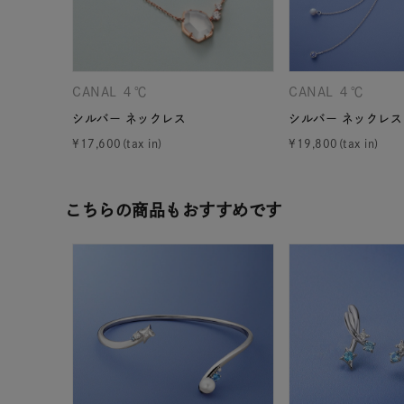
カテゴリー
素材
プラチ
CANAL ４℃
CANAL ４℃
シルバー ネックレス
シルバー ネックレス
カラー
イエロ
¥
17,600
¥
19,800
1月の
誕生石
こちらの商品もおすすめです
7月の
しずく
モチーフ
クロス
クリア
石の色
レッド