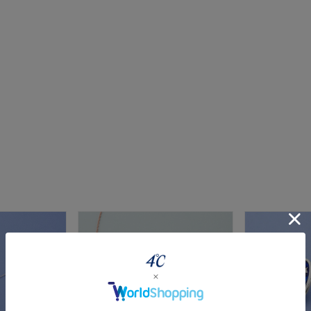
r
#ダイヤモンド ネックレス
#くまのプーさん
#ペア
#エタ