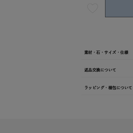
最
短
08
月
10
日
(月)
発
送
¥17,6
素材・石・サイズ・仕様
返品交換について
ラッピング・梱包について