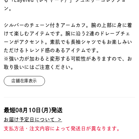
る「Layered（レイヤード）」ジュエリーコレクショ
着用シーン
ン。
コレクション
シルバーのチェーン付きアームカフ。腕の上部に身に着
けて楽しむアイテムです。腕に沿う2連のドレープチェ
レディース
ーンがアクセント。素肌でも長袖シャツでもお楽しみい
～
リングサイズ
ただけるトレンド感のあるアイテムです。
※強い力が加わると変形する可能性がありますので、お
取り扱いにはご注意ください。
メンズ
～
リングサイズ
店舗在庫表示
価格
¥0
¥400,
最短
08月10日(月)
発送
お届け予定日について ＞
在庫
在庫ありのみ
すべて表示
支払方法・注文内容によって発送日が異なります。