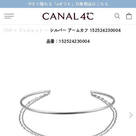
今すぐ贈れる「eギフト」対象商品はこちら
TOP
ブレスレット
シルバー アームカフ 152524230004
キーワードで検索する
品番：152524230004
人気検索キーワード
#summer
#ペア
#ダイヤモンド ネックレス
#エタニティ
#くまのプーさん
ブランド
Canal４℃
カテゴリー
すべてのジュエリー