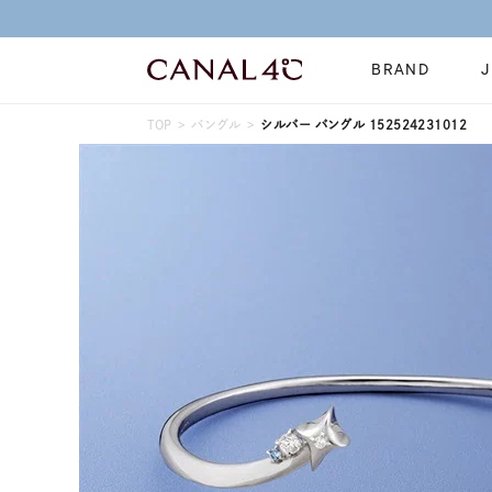
BRAND
TOP
バングル
シルバー バングル 152524231012
ネックレス
リング
Online Shop
イヤーカフ
ブレスレット
ショッピングガイド
時計
誕生石
よくあるご質問
すべてのジュエリー
ジュエリーポ