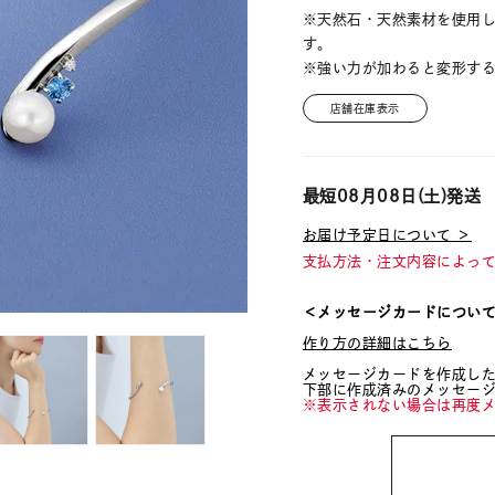
※天然石・天然素材を使用
す。
※強い力が加わると変形す
店舗在庫表示
最短
08月08日(土)
発送
お届け予定日について ＞
支払方法・注文内容によっ
＜メッセージカードについ
作り方の詳細はこちら
メッセージカードを作成し
下部に作成済みのメッセー
※表示されない場合は再度