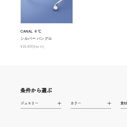
在庫
在
CANAL ４℃
シルバー バングル
¥26,400(tax in)
条件から選ぶ
ジュエリー
カラー
素