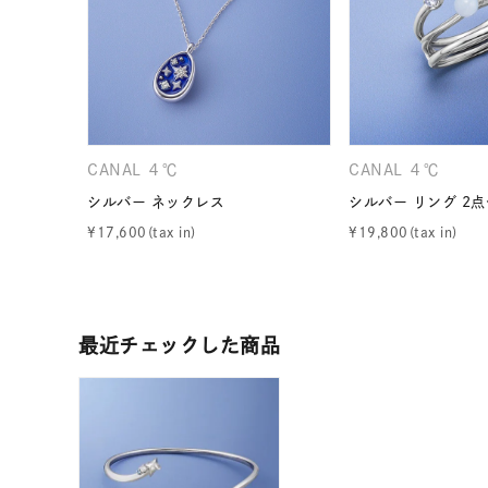
ファッションテイスト
フェミ
着用シーン
オフィ
耳周り
コレクション
CANAL ４℃
CANAL ４℃
公式オ
シルバー ネックレス
シルバー リング 2
¥
17,600
¥
19,800
レディース
リングサイズ
メンズ
最近チェックした商品
リングサイズ
価格
¥0