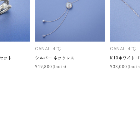
ニン
エレガント
カジュアル
フォーマル
モード
ス
ご褒美
記念日
誕生日
気分転換
デート
ジュエリー
腕周りジュエリー
ペアジュエリー
ベストセ
CANAL ４℃
CANAL ４℃
ンラインショップ限定
点セット
シルバー ネックレス
K10ホワイト
¥
19,800
¥
33,000
～
～
¥400,00