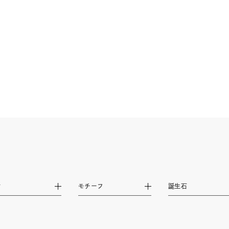
庫ありのみ
すべて表示
材
モチーフ
誕生石