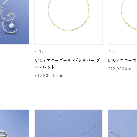
ナ
K18
K10
K7
ゴールド
シルバー
ステ
ーカラー
ピンクカラー
ホワイトカラー
トリプルカラー
４℃
４℃
K10イエローゴールド/シルバー ブ
K10イエロー
誕生石
2月の誕生石
3月の誕生石
4月の誕生石
5月
レスレット
¥
22,000
誕生石
8月の誕生石
9月の誕生石
10月の誕生石
11
¥
19,800
リセット
絞り込んで検索する
ハート
一粒
三石
パヴェ
ライン
馬蹄
ダブルループ
星座
イニシャル
リボン
その他
ホワイト
ピンク
パープル
ブルー
グリーン
マルチカラー