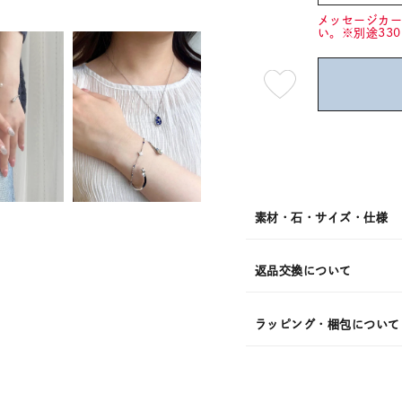
メッセージカ
い。※別途33
最
短
08
月
08
日
(土)
発
送
¥26,4
素材・石・サイズ・仕様
返品交換について
ラッピング・梱包について