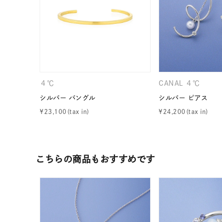
カテゴリー
素材
プラチ
カラー
イエロ
４℃
CANAL ４℃
シルバー バングル
シルバー ピアス
1月の
¥
23,100
¥
24,200
誕生石
7月の
しずく
モチーフ
こちらの商品もおすすめです
クロス
クリア
石の色
レッド