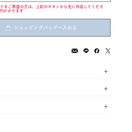
ードをご希望の方は、上記のボタンから先に作成してくださ
0円かかります
ショッピングバッグへ入れる
00
(tax
in)