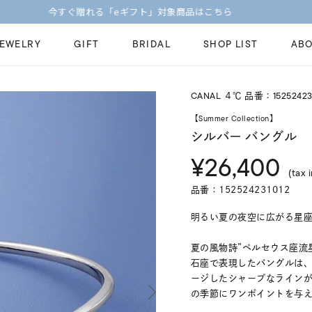
【価格改定のお知らせ 8月17日(月)より 】
JEWELRY
GIFT
BRIDAL
SHOP LIST
ABO
CANAL ４℃ 品番：15252423
ピンキーリング
ピアス
Fashion Jewelry
Brid
【Summer Collection】
ペアネックレス
ペアリング
シルバー バングル
プレゼントガイド
永久
¥26,400
新着商品
限定ジュエリ
ジュエリーケア
ブラ
(tax 
ーチ
アジャスター
ブライダルリ
品番：152524231012
法人のお客様
ブラ
明るい夏の夜空に広がる星
夏の風物詩”ペルセウス座流
石座で表現したバングルは
ージしたシャープなライン
の季節にワンポイントを与