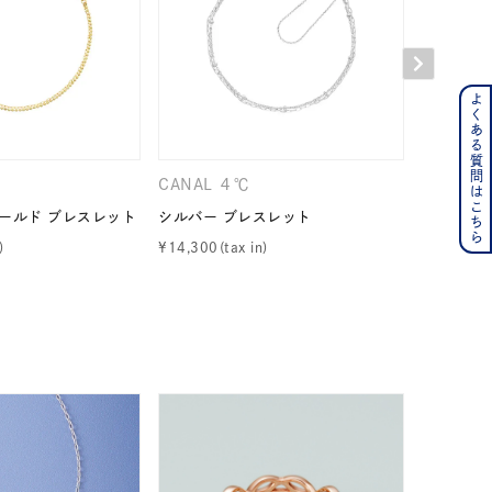
よくある質問はこちら
ンレス
その他
CANAL ４℃
RUGIAD
ゴールド ブレスレット
シルバー ブレスレット
シルバー 
の誕生石
6月の誕生石
¥
14,300
¥
29,700
月の誕生石
12月の誕生石
ムーン
フラワー
イエロー
ブラウン