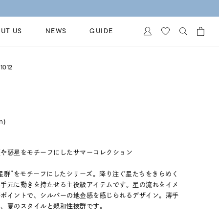
UT US
NEWS
GUIDE
カートに商品がありません。
1012
イヤリング
al Jewelry
ペアブレスレット
保証
ー
ベストセラー
イダルサービス
in)
ングはこちら
イダルリングの選び方
座や惑星をモチーフにしたサマーコレクション
星群”をモチーフにしたシリーズ。降り注ぐ星たちをきらめく
、手元に動きを持たせる主役級アイテムです。星の流れをイメ
がポイントで、シルバーの地金感を感じられるデザイン。薄手
え、夏のスタイルと親和性抜群です。