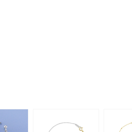
#eギフト
#ハーフエタニティリング
#刻印可
#メンズ ネックレ