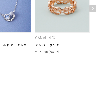
シンプル
ユニセックス
結婚式
推し活
レクション
CANAL ４℃
CANAL 
ゴールド ネックレス
シルバー リング
シルバー 
¥
12,100
¥
20,900
0