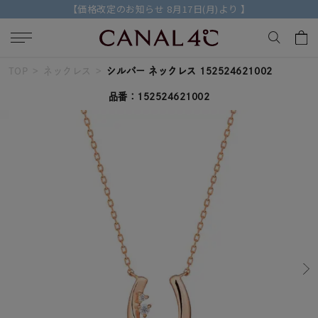
【価格改定のお知らせ 8月17日(月)より 】
TOP
ネックレス
シルバー ネックレス 152524621002
キーワードで検索する
品番：152524621002
人気検索キーワード
#summer
#ダイヤモンド ネックレス
#くまのプーさん
#ペア
#エタニティ
ブランド
Canal４℃
カテゴリー
すべてのジュエリー