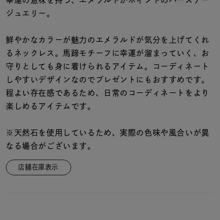
着用シーン
ジュエリー。
コレクション
鮮やかなカラーが魅力のエメラルドが気分を上げてくれ
るネックレス。馬蹄モチーフに幸運が溜まっていく、お
守りとしても身に着けられるアイテム。コーディネート
レディース
～
しやすいデザインなのでプレゼントにもおすすめです。
リングサイズ
程よい存在感であるため、日常のコーディネートをより
楽しめるアイテムです。
メンズ
～
リングサイズ
※天然石を使用しているため、実際の色味や風合いが異
なる場合がございます。
価格
¥0
¥400,
店舗在庫表示
在庫
在庫ありのみ
すべて表示