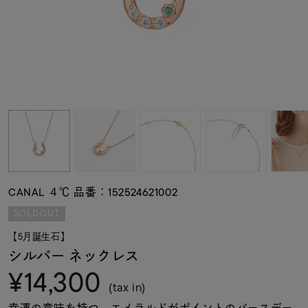
素材
カラー
誕生石
モチーフ
CANAL ４℃ 品番：152524621002
石の色
SOLDOUT
【5月誕生石】
ファッションテイス
シルバー ネックレス
ト
¥14,300
(tax in)
幸運の意味を持つ、エメラルドがポイントのバースデー