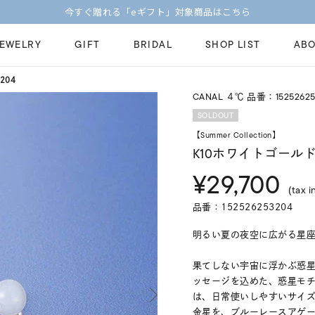
今すぐ贈れる「eギフト」対象商品はこちら
JEWELRY
GIFT
BRIDAL
SHOP LIST
ABO
204
CANAL ４℃ 品番：15252625
ピンキーリング
ピアス
Fashion Jewelry
Brid
SOLDOUT
ペアネックレス
ペアリング
【Summer Collection】
プレゼントガイド
永久
K10ホワイトゴールド
新着商品
限定ジュエリ
ジュエリーケア
ブラ
¥29,700
ーチ
アジャスター
ブライダルリ
(tax i
法人のお客様
ブラ
品番：152526253204
明るい夏の夜空に広がる星
果てしない宇宙に浮かぶ惑星
ッセージを込めた、惑星モ
は、日常使いしやすいサイ
金星を、ブルーレースアゲ