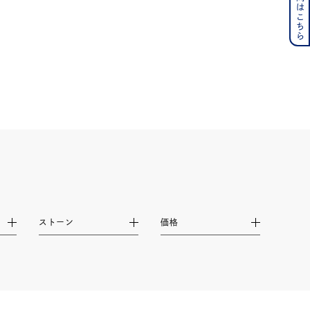
の誕生石
6月の誕生石
月の誕生石
12月の誕生石
ムーン
フラワー
イエロー
ブラウン
シンプル
ユニセックス
ストーン
価格
結婚式
推し活
レクション