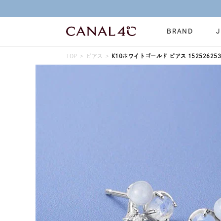
BRAND
TOP
ピアス
K10ホワイトゴールド ピアス 152526253
ネックレス
リング
Online Shop
イヤーカフ
ブレスレット
ショッピングガイド
時計
誕生石
よくあるご質問
すべてのジュエリー
ジュエリーポ