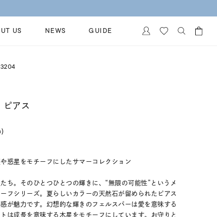
UT US
NEWS
GUIDE
カートに商品がありません。
3204
イヤリング
al Jewelry
ペアブレスレット
保証
 ピアス
ー
ベストセラー
イダルサービス
ングはこちら
n)
イダルリングの選び方
座や惑星をモチーフにしたサマーコレクション
たち。そのひとつひとつの輝きに、“無限の可能性”というメ
チーフシリーズ。夏らしいカラーの天然石が留められたピアス
ズ感が魅力です。幻想的な輝きのフェルスパーは愛を意味する
ートは成長を意味する木星をモチーフにしています。お守りと