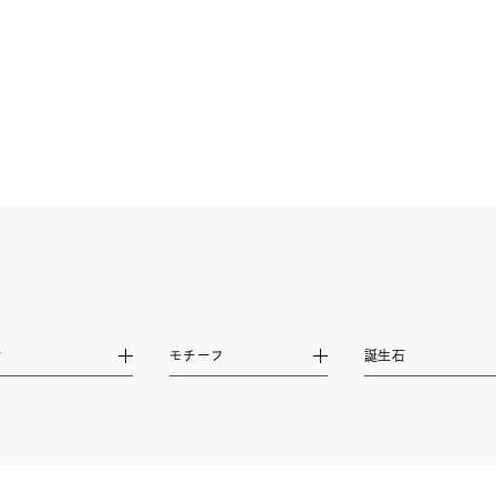
誕生石
2月の誕生石
3月の誕生石
4月の誕生石
5月
誕生石
8月の誕生石
9月の誕生石
10月の誕生石
11
リセット
絞り込んで検索する
ハート
一粒
三石
パヴェ
ライン
馬蹄
ダブルループ
星座
イニシャル
リボン
その他
ホワイト
ピンク
パープル
ブルー
グリーン
マルチカラー
ニン
エレガント
カジュアル
フォーマル
モード
材
モチーフ
誕生石
ス
ご褒美
記念日
誕生日
気分転換
デート
ジュエリー
腕周りジュエリー
ペアジュエリー
ベストセ