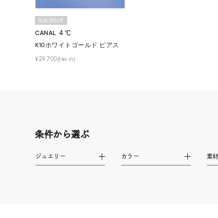
SOLDOUT
1月の
CANAL ４℃
誕生石
7月の
K10ホワイトゴールド ピアス
¥29,700(tax in)
しずく
モチーフ
クロス
クリア
石の色
レッド
条件から選ぶ
ファッションテイスト
フェミ
ジュエリー
カラー
素
着用シーン
オフィ
耳周り
コレクション