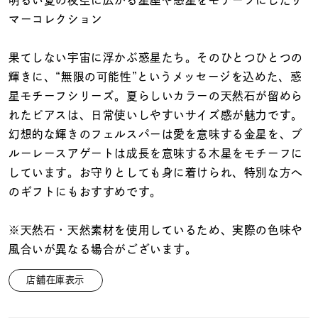
着用シーン
マーコレクション
コレクション
果てしない宇宙に浮かぶ惑星たち。そのひとつひとつの
輝きに、“無限の可能性”というメッセージを込めた、惑
星モチーフシリーズ。夏らしいカラーの天然石が留めら
レディース
～
れたピアスは、日常使いしやすいサイズ感が魅力です。
リングサイズ
幻想的な輝きのフェルスパーは愛を意味する金星を、ブ
ルーレースアゲートは成長を意味する木星をモチーフに
メンズ
しています。お守りとしても身に着けられ、特別な方へ
～
リングサイズ
のギフトにもおすすめです。
※天然石・天然素材を使用しているため、実際の色味や
価格
¥0
¥400,
風合いが異なる場合がございます。
店舗在庫表示
在庫
在庫ありのみ
すべて表示