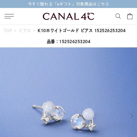
【価格改定のお知らせ 8月17日(月)より 】
TOP
ピアス
K10ホワイトゴールド ピアス 152526253204
キーワードで検索する
品番：152526253204
人気検索キーワード
#ペア
#ハーフエタニティリング
#エタニティ
#ダイヤモンド ネックレス
#eギフト
ブランド
Canal４℃
カテゴリー
すべてのジュエリー