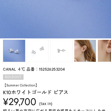
素材
カラー
誕生石
モチーフ
CANAL ４℃ 品番：152526253204
石の色
SOLDOUT
【Summer Collection】
ファッションテイス
K10ホワイトゴールド ピアス
ト
¥29,700
(tax in)
明るい夏の夜空に広がる星座や惑星をモチーフにしたサ