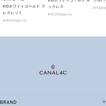
K10ホワイトゴールド ネ
シルバ
K10ホワイトゴールド ブ
ックレス
¥17,600(
レスレット
¥33,000(tax in)
¥28,600(tax in)
BRAND