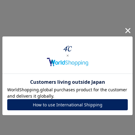
r
#ペア
#ダイヤモンド ネックレス
#エタニティ
#くまのプ
ナ
K18
K10
K7
ゴールド
シルバー
ステ
ーカラー
ピンクカラー
ホワイトカラー
トリプルカラー
誕生石
2月の誕生石
3月の誕生石
4月の誕生石
5月