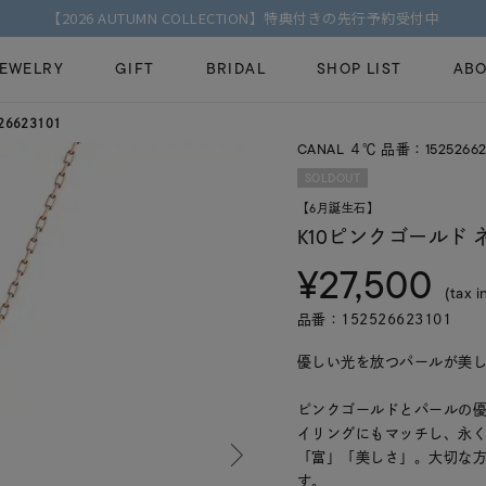
【2026 AUTUMN COLLECTION】特典付きの先行予約受付中
JEWELRY
GIFT
BRIDAL
SHOP LIST
ABO
6623101
CANAL ４℃ 品番：15252662
ピンキーリング
ピアス
Fashion Jewelry
Brid
SOLDOUT
ペアネックレス
ペアリング
【6月誕生石】
プレゼントガイド
永久
K10ピンクゴールド
新着商品
限定ジュエリ
ジュエリーケア
ブラ
¥27,500
ーチ
アジャスター
ブライダルリ
(tax i
法人のお客様
ブラ
品番：152526623101
優しい光を放つパールが美し
ピンクゴールドとパールの
イリングにもマッチし、永く
「富」「美しさ」。大切な
す。