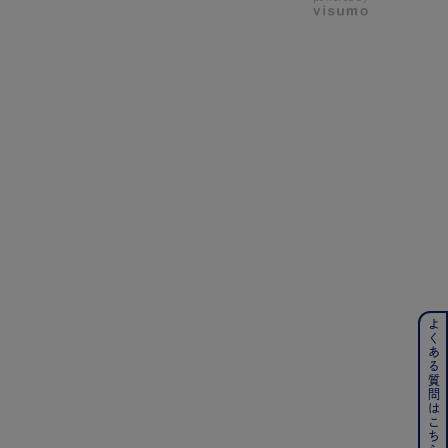
ーさん
よくある質問はこちら
ンレス
その他
の誕生石
6月の誕生石