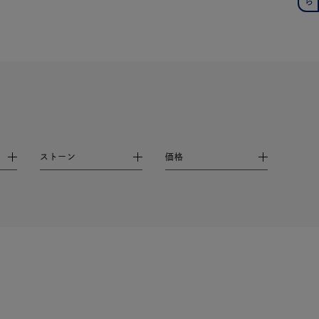
月の誕生石
12月の誕生石
ムーン
フラワー
イエロー
ブラウン
ストーン
価格
シンプル
ユニセックス
結婚式
推し活
レクション