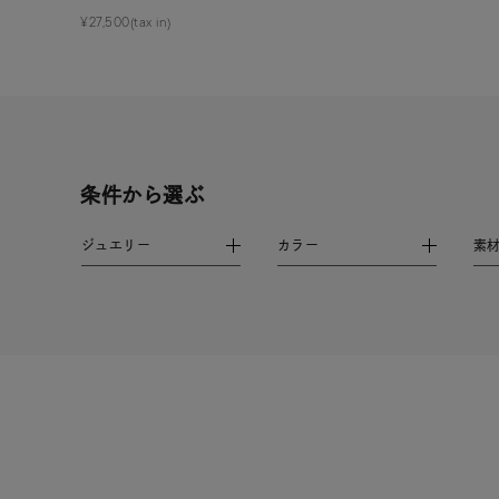
誕生石
¥27,500(tax in)
7月の
しずく
モチーフ
クロス
クリア
条件から選ぶ
石の色
レッド
ジュエリー
カラー
素
ファッションテイスト
フェミ
着用シーン
オフィ
耳周り
コレクション
公式オ