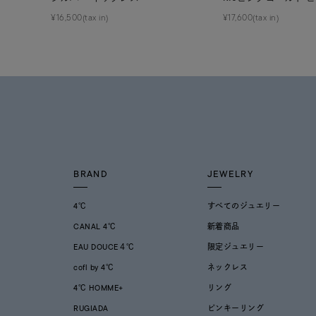
¥16,500(tax in)
¥17,600(tax in)
BRAND
JEWELRY
4℃
すべてのジュエリー
CANAL 4℃
新着商品
EAU DOUCE４℃
限定ジュエリー
cofl by 4℃
ネックレス
4℃ HOMME+
リング
RUGIADA
ピンキーリング