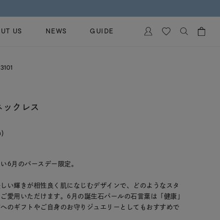
UT US
NEWS
GUIDE
カートに商品がありません。
3101
イヤリング
al Jewelry
ペアブレスレット
保証
 ネックレス
ー
ベストセラー
イダルサービス
ングはこちら
n)
イダルリングの選び方
い6月のバースデー限定。
優しい輝きが相性良く肌になじむデザインで、どのようなスタ
ご愛用いただけます。6月の誕生石パールの石言葉は「健康」
方へのギフトやご自身のお守りジュエリーとしてもおすすめで