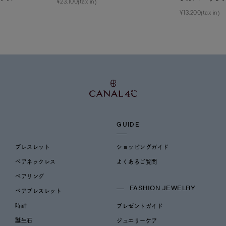
¥23,100(tax in)
¥13,200(tax in)
GUIDE
ブレスレット
ショッピングガイド
ペアネックレス
よくあるご質問
ペアリング
FASHION JEWELRY
ペアブレスレット
時計
プレゼントガイド
誕生石
ジュエリーケア