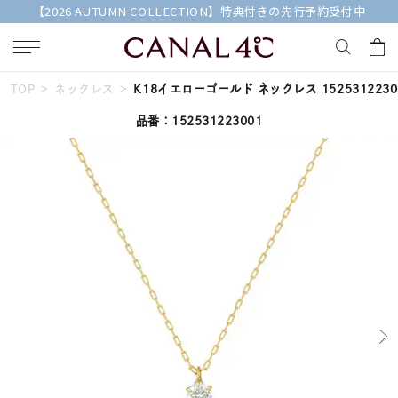
【2026 AUTUMN COLLECTION】特典付きの先行予約受付中
TOP
ネックレス
K18イエローゴールド ネックレス 1525312230
キーワードで検索する
品番：152531223001
人気検索キーワード
#summer
#ペア
#ダイヤモンド ネックレス
#エタニティ
#くまのプーさん
ブランド
Canal４℃
カテゴリー
すべてのネックレス