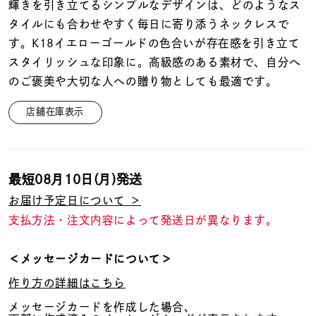
着用シーン
輝きを引き立てるシンプルなデザインは、どのようなス
タイルにも合わせやすく毎日に寄り添うネックレスで
す。K18イエローゴールドの色合いが存在感を引き立て
コレクション
スタイリッシュな印象に。高級感のある素材で、自分へ
のご褒美や大切な人への贈り物としても最適です。
レディース
～
店舗在庫表示
リングサイズ
メンズ
～
最短
08月10日(月)
発送
リングサイズ
お届け予定日について ＞
支払方法・注文内容によって発送日が異なります。
価格
¥0
¥400,
＜メッセージカードについて＞
作り方の詳細はこちら
在庫
在庫ありのみ
すべて表示
メッセージカードを作成した場合、