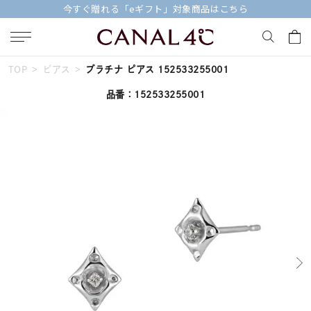
今すぐ贈れる「eギフト」対象商品はこちら
TOP
ピアス
プラチナ ピアス 152533255001
キーワードで検索する
品番：152533255001
人気検索キーワード
#summer
#ペア
#ダイヤモンド ネックレス
#エタニティ
#くまのプーさん
ブランド
Canal４℃
カテゴリー
すべてのジュエリー