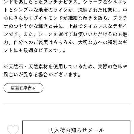
着用シーン
ンドをあしらったプラチナピアス。シャープなシルエッ
トとシンプルな地金のラインが、洗練された印象に。中
心にきらめくダイヤモンドが繊細な輝きを放ち、プラチ
コレクション
ナのつややかな輝きと共に、上品でタイムレスなデザイ
ンです。また、シーンを選ばずお使いいただけるのも魅
レディース
力。自分へのご褒美はもちろん、大切な方への特別なギ
～
リングサイズ
フトにも最適なピアスです。
※天然石・天然素材を使用しているため、実際の色味や
メンズ
～
風合いが異なる場合がございます。
リングサイズ
店舗在庫表示
価格
¥0
¥400,
在庫
在庫ありのみ
すべて表示
再入荷お知らせメール