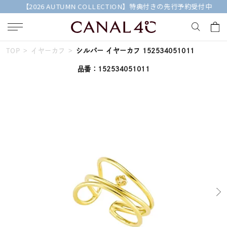
【2026 AUTUMN COLLECTION】特典付きの先行予約受付中
TOP
イヤーカフ
シルバー イヤーカフ 152534051011
キーワードで検索する
品番：152534051011
人気検索キーワード
#ペア
#ハーフエタニティリング
#エタニティ
#ダイヤモンド ネックレス
#eギフト
ブランド
Canal４℃
カテゴリー
誕生石