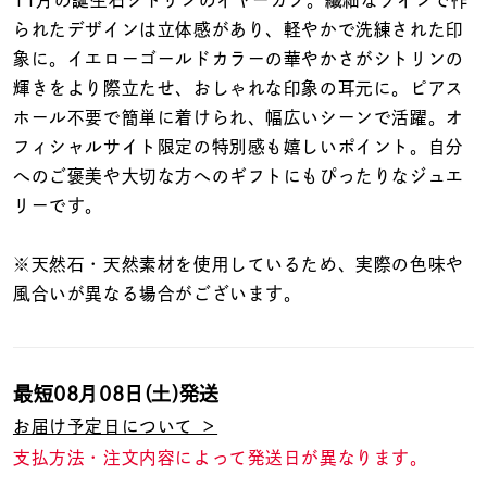
着用シーン
られたデザインは立体感があり、軽やかで洗練された印
象に。イエローゴールドカラーの華やかさがシトリンの
コレクション
輝きをより際立たせ、おしゃれな印象の耳元に。ピアス
ホール不要で簡単に着けられ、幅広いシーンで活躍。オ
フィシャルサイト限定の特別感も嬉しいポイント。自分
レディース
～
へのご褒美や大切な方へのギフトにもぴったりなジュエ
リングサイズ
リーです。
メンズ
※天然石・天然素材を使用しているため、実際の色味や
～
リングサイズ
風合いが異なる場合がございます。
価格
¥0
¥400,
最短
08月08日(土)
発送
お届け予定日について ＞
在庫
在庫ありのみ
すべて表示
支払方法・注文内容によって発送日が異なります。