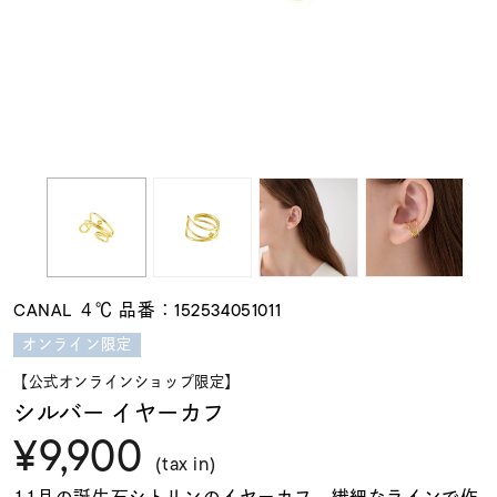
素材
カラー
誕生石
モチーフ
CANAL ４℃ 品番：152534051011
石の色
オンライン限定
【公式オンラインショップ限定】
ファッションテイス
シルバー イヤーカフ
ト
¥9,900
(tax in)
11月の誕生石シトリンのイヤーカフ。繊細なラインで作