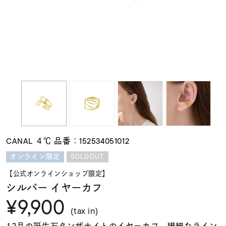
素材
カラー
誕生石
モチーフ
CANAL ４℃ 品番：152534051012
石の色
SOLDOUT
オンライン限定
【公式オンラインショップ限定】
ファッションテイス
シルバー イヤーカフ
ト
¥9,900
(tax in)
12月の誕生石タンザナイトのイヤーカフ。繊細なライン