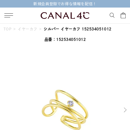
新規会員登録でお得な情報を配信！
TOP
イヤーカフ
シルバー イヤーカフ 152534051012
キーワードで検索する
品番：152534051012
人気検索キーワード
#summer
#ダイヤモンド ネックレス
#くまのプーさん
#ペア
#エタニティ
ブランド
Canal４℃
カテゴリー
イヤーカフ