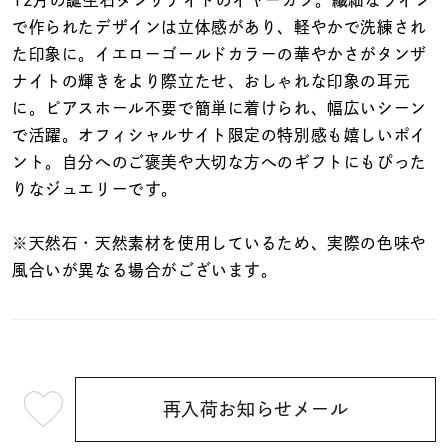
着用シーン
で作られたデザインは立体感があり、軽やかで洗練され
た印象に。イエローゴールドカラーの華やかさがタンザ
コレクション
ナイトの輝きをより際立たせ、おしゃれな印象の耳元
に。ピアスホール不要で簡単に着けられ、幅広いシーン
で活躍。オフィシャルサイト限定の特別感も嬉しいポイ
レディース
～
ント。自分へのご褒美や大切な方へのギフトにもぴった
リングサイズ
りなジュエリーです。
メンズ
※天然石・天然素材を使用しているため、実際の色味や
～
リングサイズ
風合いが異なる場合がございます。
価格
¥0
¥400,
再入荷お知らせメール
在庫
¥9,900
在庫ありのみ
すべて表示
(tax