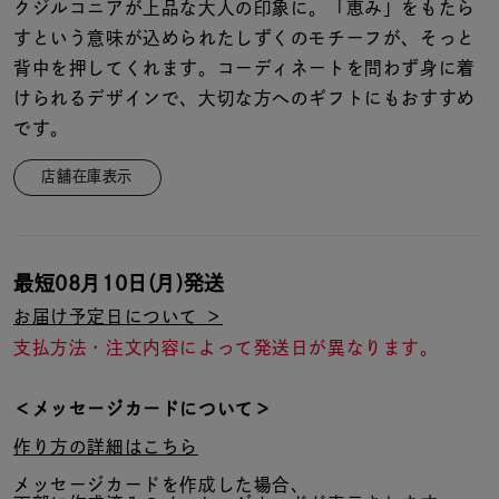
着用シーン
クジルコニアが上品な大人の印象に。「恵み」をもたら
すという意味が込められたしずくのモチーフが、そっと
背中を押してくれます。コーディネートを問わず身に着
コレクション
けられるデザインで、大切な方へのギフトにもおすすめ
です。
レディース
～
店舗在庫表示
リングサイズ
メンズ
～
最短
08月10日(月)
発送
リングサイズ
お届け予定日について ＞
支払方法・注文内容によって発送日が異なります。
価格
¥0
¥400,
＜メッセージカードについて＞
作り方の詳細はこちら
在庫
在庫ありのみ
すべて表示
メッセージカードを作成した場合、