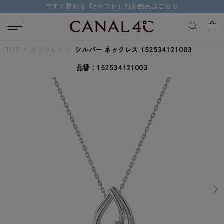
今すぐ贈れる「eギフト」対象商品はこちら
TOP
ネックレス
シルバー ネックレス 152534121003
キーワードで検索する
品番：152534121003
人気検索キーワード
#summer
#ペア
#ダイヤモンド ネックレス
#エタニティ
#くまのプーさん
ブランド
Canal４℃
カテゴリー
すべてのジュエリー