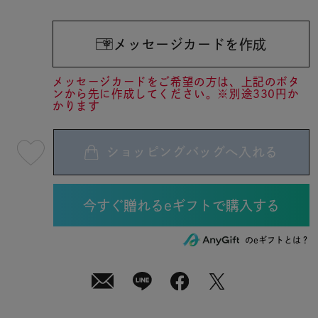
メッセージカードを作成
メッセージカードをご希望の方は、上記のボタ
ンから先に作成してください。※別途330円か
かります
ショッピングバッグへ入れる
最
短
08
月
10
日
(月)
発
送
¥13,200
のeギフトとは？
(tax
in)