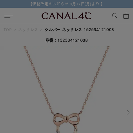
【価格改定のお知らせ 8月17日(月)より 】
TOP
ネックレス
シルバー ネックレス 152534121008
キーワードで検索する
品番：152534121008
人気検索キーワード
#summer
#ダイヤモンド ネックレス
#くまのプーさん
#ペア
#エタニティ
ブランド
Canal４℃
カテゴリー
すべてのネックレス