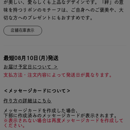
着用シーン
が美しい、愛らしくも上品なデザインです。「絆」の意
味を持つリボンのモチーフは、ご自身へのご褒美や、大
切な方へのプレゼントにもおすすめです。
コレクション
店舗在庫表示
レディース
～
リングサイズ
最短
08月10日(月)
発送
お届け予定日について ＞
メンズ
～
支払方法・注文内容によって発送日が異なります。
リングサイズ
＜メッセージカードについて＞
価格
¥0
¥400,
作り方の詳細はこちら
メッセージカードを作成した場合、
下部に作成済みのメッセージカードが表示されます。
在庫
在庫ありのみ
すべて表示
※表示されない場合は再度メッセージカードを作成して
ください。