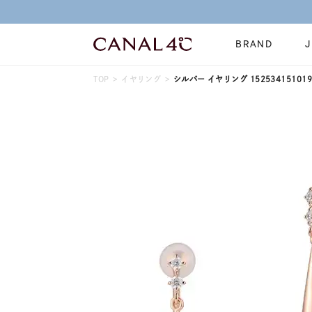
BRAND
TOP
イヤリング
シルバー イヤリング 152534151019
ネックレス
リング
Online Shop
イヤーカフ
ブレスレット
ショッピングガイド
時計
誕生石
よくあるご質問
すべてのジュエリー
ジュエリーポ