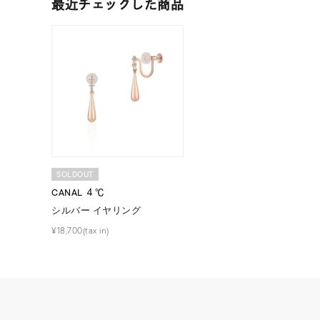
最近チェックした商品
人気検索キーワード
#ペア
ブランド
カテゴリー
SOLDOUT
素材
プラチ
CANAL ４℃
シルバー イヤリング
カラー
イエロ
¥18,700(tax in)
1月の
誕生石
7月の