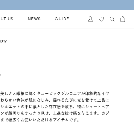
UT US
NEWS
GUIDE
カートに商品がありません。
019
イヤリング
al Jewelry
ペアブレスレット
保証
ー
ベストセラー
イダルサービス
)
ングはこちら
イダルリングの選び方
の美しさと繊細に輝くキュービックジルコニアが印象的なイヤ
やわらかい色味が肌になじみ、揺れるたびに光を受けて上品に
たシルエットの中に凛とした存在感を放ち、特にショートヘア
インが顔周りをすっきり見せ、上品な抜け感を与えます。カジ
ルまで幅広くお使いいただけるアイテムです。