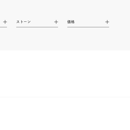
ムーン
フラワー
ストーン
価格
イエロー
ブラウン
シンプル
ユニセックス
結婚式
推し活
レクション