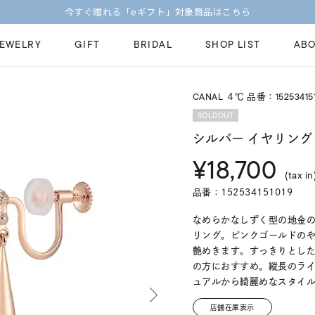
【価格改定のお知らせ 8月17日(月)より 】
JEWELRY
GIFT
BRIDAL
SHOP LIST
ABO
CANAL ４℃ 品番：152534151
ピンキーリング
ピアス
Fashion Jewelry
Brid
SOLDOUT
ペアネックレス
ペアリング
シルバー イヤリング
プレゼントガイド
永久
¥18,700
新着商品
限定ジュエリ
ジュエリーケア
ブラ
(tax in
ーチ
アジャスター
ブライダルリ
品番：152534151019
法人のお客様
ブラ
なめらかなしずく型の地金
リング。ピンクゴールドの
艶めきます。すっきりとし
の方におすすめ。縦長のラ
ュアルから綺麗めなスタイ
店舗在庫表示