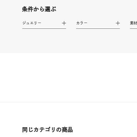
しずく
モチーフ
条件から選ぶ
クロス
ジュエリー
カラー
素
クリア
石の色
レッド
ファッションテイスト
フェミ
着用シーン
オフィ
耳周り
コレクション
公式オ
レディース
リングサイズ
同じカテゴリの商品