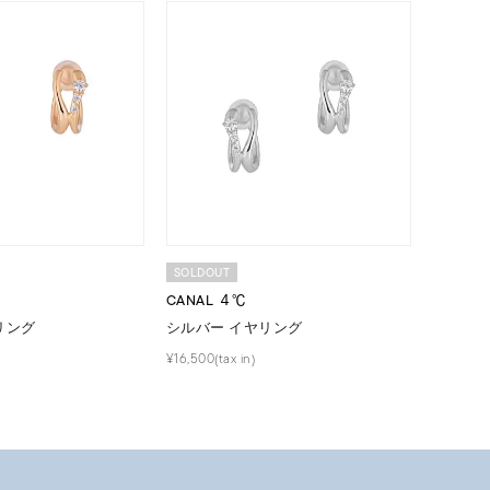
0
SOLDOUT
CANAL ４℃
リング
シルバー イヤリング
¥16,500(tax in)