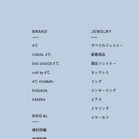
BRAND
JEWELRY
4℃
すべてのジュエリー
CANAL 4℃
新着商品
EAU DOUCE４℃
限定ジュエリー
cofl by 4℃
ネックレス
4℃ HOMME+
リング
RUGIADA
ピンキーリング
KAKERA
ピアス
イヤリング
BRIDAL
イヤーカフ
婚約指輪