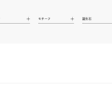
ハート
一粒
三石
パヴェ
ライン
馬蹄
ダブルループ
星座
イニシャル
リボン
その他
材
モチーフ
誕生石
ホワイト
ピンク
パープル
ブルー
グリーン
マルチカラー
ニン
エレガント
カジュアル
フォーマル
モード
ス
ご褒美
記念日
誕生日
気分転換
デート
ジュエリー
腕周りジュエリー
ペアジュエリー
ベストセ
ンラインショップ限定
～