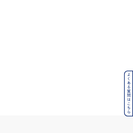
ス
よくある質問はこちら
ンレス
その他
の誕生石
6月の誕生石
月の誕生石
12月の誕生石