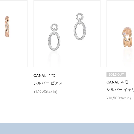
～
¥400,00
庫ありのみ
すべて表示
SOLDOUT
CANAL ４℃
CANAL ４℃
シルバー ピアス
シルバー イヤ
¥17,600(tax in)
¥16,500(tax in)