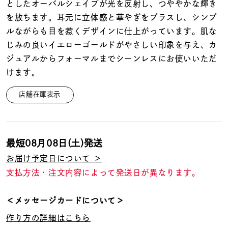
着用シーン
としたオーバルシェイプが光を反射し、つややかな輝き
を放ちます。耳元に立体感と華やぎをプラスし、シンプ
ルながらも目を惹くデザインに仕上がっています。肌な
コレクション
じみの良いイエローゴールドがやさしい印象を与え、カ
ジュアルからフォーマルまでシーンレスにお使いいただ
レディース
けます。
～
リングサイズ
店舗在庫表示
メンズ
～
リングサイズ
最短
08月08日(土)
発送
お届け予定日について ＞
価格
¥0
¥400,
支払方法・注文内容によって発送日が異なります。
＜メッセージカードについて＞
在庫
在庫ありのみ
すべて表示
作り方の詳細はこちら