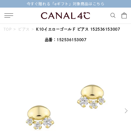
今すぐ贈れる「eギフト」対象商品はこちら
TOP
ピアス
K10イエローゴールド ピアス 152536153007
キーワードで検索する
品番：152536153007
人気検索キーワード
#ペア
#ハーフエタニティリング
#エタニティ
#ダイヤモンド ネックレス
#eギフト
ブランド
Canal４℃
カテゴリー
すべてのジュエリー