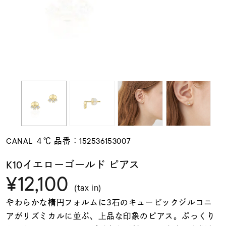
素材
カラー
誕生石
モチーフ
CANAL ４℃ 品番：152536153007
石の色
K10イエローゴールド ピアス
¥12,100
ファッションテイス
(tax in)
ト
やわらかな楕円フォルムに3石のキュービックジルコニ
アがリズミカルに並ぶ、上品な印象のピアス。ぷっくり